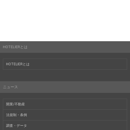
HOTELIERとは
HOTELIERとは
ニュース
開業/不動産
法規制・条例
調査・データ