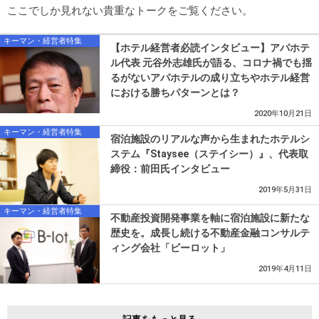
ここでしか見れない貴重なトークをご覧ください。
キーマン・経営者特集
【ホテル経営者必読インタビュー】アパホテ
ル代表 元谷外志雄氏が語る、コロナ禍でも揺
るがないアパホテルの成り立ちやホテル経営
における勝ちパターンとは？
2020年10月21日
キーマン・経営者特集
宿泊施設のリアルな声から生まれたホテルシ
ステム『Staysee（ステイシー）』、代表取
締役：前田氏インタビュー
2019年5月31日
キーマン・経営者特集
不動産投資開発事業を軸に宿泊施設に新たな
歴史を。成長し続ける不動産金融コンサルテ
ィング会社「ビーロット」
2019年4月11日