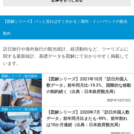
記事をもっと見る
【図解シリーズ】パッと見ればすぐ分かる｜国内・インバウンドの観光
動向
訪日旅行や海外旅行の観光統計、経済動向など、ツーリズムに
関する最新統計、基礎データを図解にて分かりやすく掲載して
います。
図解シリーズ｜観光動向
【図解シリーズ】2021年10月「訪日外国人
数データ」前年同月比-19.3%、国際的な移動
の制約続く（出典：日本政府観光局）
2021年12月13日
図解シリーズ｜観光動向
【図解シリーズ】2020年7月「訪日外国人数
データ」前年同月比またも-99%、前年割れ
は10か月連続（出典：日本政府観光局）
2020年9月3日