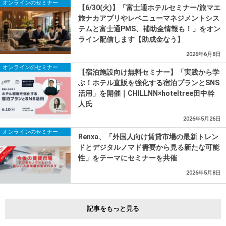
オンラインのセミナー
【6/30(火)】「富士通ホテルセミナー/旅マエ
旅ナカアプリやレベニューマネジメントシス
テムと富士通PMS、補助金情報も！」をオン
ライン配信します【助成金なう】
2026年6月8日
オンラインのセミナー
【宿泊施設向け無料セミナー】「実践から学
ぶ！ホテル直販を強化する宿泊プランとSNS
活用」を開催｜CHILLNN×hoteltree田中幹
人氏
2026年5月26日
オンラインのセミナー
Renxa、「外国人向け賃貸市場の最新トレン
ドとデジタルノマド需要から見る新たな可能
性」をテーマにセミナーを共催
2026年5月8日
記事をもっと見る