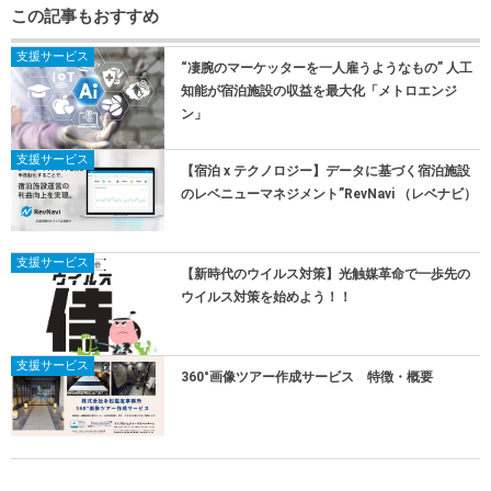
この記事もおすすめ
支援サービス
“凄腕のマーケッターを一人雇うようなもの” 人工
知能が宿泊施設の収益を最大化「メトロエンジ
ン」
支援サービス
【宿泊 x テクノロジー】データに基づく宿泊施設
のレベニューマネジメント”RevNavi （レベナビ）
支援サービス
【新時代のウイルス対策】光触媒革命で一歩先の
ウイルス対策を始めよう！！
支援サービス
360°画像ツアー作成サービス 特徴・概要