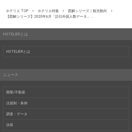
ホテリエ TOP
ホテリエ特集
図解シリーズ｜観光動向
【図解シリーズ】2020年6月「訪日外国人数データ」...
HOTELIERとは
HOTELIERとは
ニュース
開業/不動産
法規制・条例
調査・データ
決算