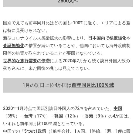
2600人
へ
国別で見ても前年同月比はどの国も-100%に近く、エリアによる差
は特に見受けられない。
新型コロナウイルス感染拡大の影響により、
日本国内で検疫強化
や
査証無効化
の措置が続いていることや、他国においても海外渡航制
限等の措置が取られていることが要因となっている。
世界的な旅行需要の停滞
による2020年2月から続く訪日外国人数の
落ち込みに、未だ回復の兆しは見えてこない。
1月の訪日上位4か国は
前年同月比100％減
2020年1月時点で国籍別訪日外国人の72％を占めていた、
中国
（35%）・
台湾
（17％）・
韓国
（12％）・
香港
（8％）の4か国は、
いずれも前年同月比100％減となっている。
中国での「
5つの1政策
（1航空会社、1ヵ国、1路線、1週、1便に限