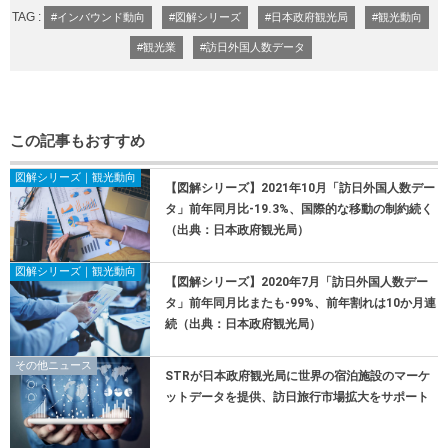
TAG :
#インバウンド動向
#図解シリーズ
#日本政府観光局
#観光動向
#観光業
#訪日外国人数データ
この記事もおすすめ
図解シリーズ｜観光動向
【図解シリーズ】2021年10月「訪日外国人数デー
タ」前年同月比-19.3%、国際的な移動の制約続く
（出典：日本政府観光局）
図解シリーズ｜観光動向
【図解シリーズ】2020年7月「訪日外国人数デー
タ」前年同月比またも-99%、前年割れは10か月連
続（出典：日本政府観光局）
その他ニュース
STRが日本政府観光局に世界の宿泊施設のマーケ
ットデータを提供、訪日旅行市場拡大をサポート