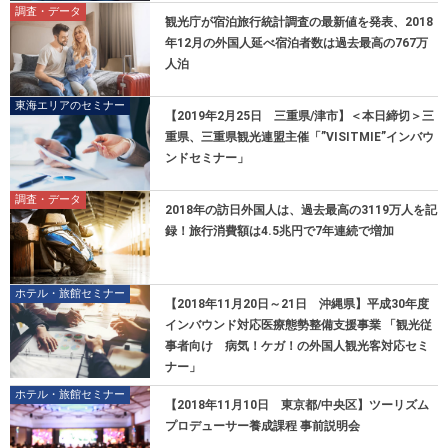
調査・データ
観光庁が宿泊旅行統計調査の最新値を発表、2018
年12月の外国人延べ宿泊者数は過去最高の767万
人泊
東海エリアのセミナー
【2019年2月25日 三重県/津市】＜本日締切＞三
重県、三重県観光連盟主催「”VISITMIE”インバウ
ンドセミナー」
調査・データ
2018年の訪日外国人は、過去最高の3119万人を記
録！旅行消費額は4.5兆円で7年連続で増加
ホテル・旅館セミナー
【2018年11月20日～21日 沖縄県】平成30年度
インバウンド対応医療態勢整備支援事業 「観光従
事者向け 病気！ケガ！の外国人観光客対応セミ
ナー」
ホテル・旅館セミナー
【2018年11月10日 東京都/中央区】ツーリズム
プロデューサー養成課程 事前説明会