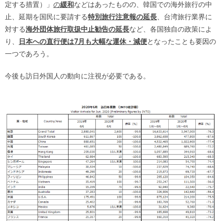
定する措置）」
の
緩和
などはあったものの、韓国での海外旅行の中
止、延期を国民に要請する
特別旅行注意報の延長
、台湾旅行業界に
対する
海外団体旅行取扱中止勧告の延長
など、各国独自の政策によ
り、
日本への直行便は7月も大幅な運休・減便
となったことも要因の
一つであろう。
今後も訪日外国人の動向に注視が必要である。