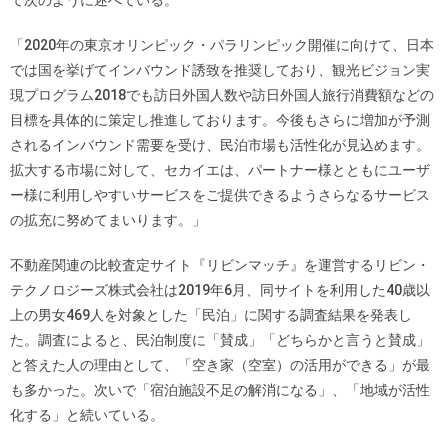
て次のように述べている。
「2020年の東京オリンピック・パラリンピック開催に向けて、日本
では国を挙げてインバウンド誘致を推奨しており、観光ビジョン実
現プログラム2018でも訪日外国人数や訪日外国人旅行消費額などの
目標を具体的に策定し推進しております。今後もさらに増加が予測
されるインバウンド需要を受け、民泊市場も活性化が見込めます。
拡大する市場に対して、セカイエは、パートナー様とともにユーザ
ー様に利用しやすいサービスをご提供できるようさらなるサービス
の拡充に努めてまいります。」
不動産関連の比較査定サイト『リビンマッチ』を運営するリビン・
テクノロジーズ株式会社は2019年6月、同サイトを利用した40歳以
上の男女469人を対象とした「民泊」に関する調査結果を発表し
た。調査によると、民泊制度に「賛成」「どちらかと言うと賛成」
と答えた人の理由として、「空き家（空室）の活用ができる」が最
も多かった。次いで「宿泊施設不足の解消になる」、「地域が活性
化する」と続いている。