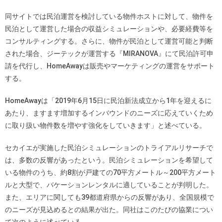
同サイトでは民泊運営を検討している物件ホストに対して、物件を
民泊として運営した場合の収益シミュレーションや、必要経費等を
コンサルティングする。さらに、物件が民泊として運営可能と判断
された場合、ジーテックが運営する『MIRANOVA』にて民泊許可申
請を代行し、HomeAwayは販売やマーケティングの運営をサポート
する。
HomeAwayは「2019年6月15日に民泊新法成立から1年を迎えるに
あたり、ますます増加するインバウンドのニーズに応えていくため
に取り扱い物件数を増やす強化をしていきます」と述べている。
セカイエが実施した民泊シミュレーションのトライアルリサーチで
は、多数の反響があったという。民泊シミュレーションを希望して
いる物件のうち、約8割が戸建ての70平方メートル～200平方メート
ルと大型で、バケーションレンタルに適していることが判明した。
また、エリアに関しても39都道府県からの反響があり、全国規模で
のニーズが見込めるとの結果が出た。同社はこのたびの協業につい