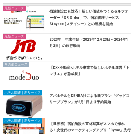
最新ニュース
宿泊施設にも対応！新しい価値をつくるセルフオ
ーダー「QR Order」で、宿泊管理サービス
Staysee (ステイシー）との連携を開始
最新ニュース
2023年 年末年始（2023年12月23日～2024年1
月3日）の旅行動向
その他ニュース
【DX×不動産×ホテル事業で新しいホテル運営「ト
マリエ」が急成長】
ホテル関連｜新サービス
アパホテルとDENBA社による新プラン『グッドス
リーププラン』が2月1日より予約開始
ホテル関連｜新サービス
【世界初】宿泊施設の宣材写真がスマホで撮れ
る！次世代のマーケティングアプリ「Byme」先行