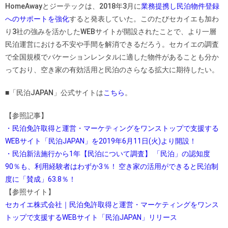
HomeAwayとジーテックは、2018年3月に
業務提携し民泊物件登録
へのサポートを強化
すると発表していた。このたびセカイエも加わ
り3社の強みを活かしたWEBサイトが開設されたことで、より一層
民泊運営における不安や手間を解消できるだろう。セカイエの調査
で全国規模でバケーションレンタルに適した物件があることも分か
っており、空き家の有効活用と民泊のさらなる拡大に期待したい。
■「民泊JAPAN」公式サイトは
こちら
。
【参照記事】
・民泊免許取得と運営・マーケティングをワンストップで支援する
WEBサイト「民泊JAPAN」を2019年6月11日(火)より開設！
・民泊新法施行から1年【民泊について調査】 「民泊」の認知度
90％も、利用経験者はわずか3％！ 空き家の活用ができると民泊制
度に「賛成」63.8％！
【参照サイト】
セカイエ株式会社｜民泊免許取得と運営・マーケティングをワンス
トップで支援するWEBサイト「民泊JAPAN」リリース