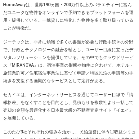
HomeAwayは、世界190ヵ国・200万件以上のバラエティーに富ん
だユニークな物件をオンラインで予約できるプラットフォームを運
用・提供している。一棟貸しに特化した物件を多く取り扱っている
ことが特徴だ。
ジーテックは、非常に煩雑で多くの書類が必要な行政手続きの分野
で、行政とテクノロジーの融合を軸とし、ユーザー目線に立ったデ
ジタルソリューションを提供している。その中でもクラウドサービ
ス『MIRANOVA』は、宿泊事業の形態や物件に合わせて、ホテル・
旅館業許可／住宅宿泊事業法に基づく申請／特区民泊の申請等の手
続きを支援する画期的なサービスとして定評がある。
セカイエは、インターネットサービスを通じてユーザー目線で「情
報格差」をなくすことを目的とし、見積もりを複数社より一括して
売却の金額を最適化する日本最大級の不動産査定サイト『イエイ』
を展開している。
このたび3社それぞれの強みを活かし、民泊運営に伴う①収益シミュ