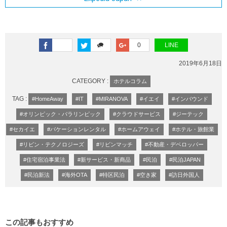
0
LINE
2019年6月18日
CATEGORY :
ホテルコラム
TAG :
#HomeAway
#IT
#MIRANOVA
#イエイ
#インバウンド
#オリンピック・パラリンピック
#クラウドサービス
#ジーテック
#セカイエ
#バケーションレンタル
#ホームアウェイ
#ホテル・旅館業
#リビン・テクノロジーズ
#リビンマッチ
#不動産・デベロッパー
#住宅宿泊事業法
#新サービス・新商品
#民泊
#民泊JAPAN
#民泊新法
#海外OTA
#特区民泊
#空き家
#訪日外国人
この記事もおすすめ