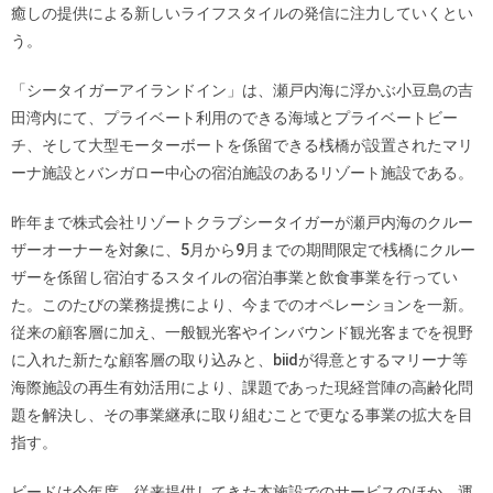
癒しの提供による新しいライフスタイルの発信に注力していくとい
う。
「シータイガーアイランドイン」は、瀬戸内海に浮かぶ小豆島の吉
田湾内にて、プライベート利用のできる海域とプライベートビー
チ、そして大型モーターボートを係留できる桟橋が設置されたマリ
ーナ施設とバンガロー中心の宿泊施設のあるリゾート施設である。
昨年まで株式会社リゾートクラブシータイガーが瀬戸内海のクルー
ザーオーナーを対象に、5月から9月までの期間限定で桟橋にクルー
ザーを係留し宿泊するスタイルの宿泊事業と飲食事業を行ってい
た。このたびの業務提携により、今までのオペレーションを一新。
従来の顧客層に加え、一般観光客やインバウンド観光客までを視野
に入れた新たな顧客層の取り込みと、biidが得意とするマリーナ等
海際施設の再生有効活用により、課題であった現経営陣の高齢化問
題を解決し、その事業継承に取り組むことで更なる事業の拡大を目
指す。
ビードは今年度、従来提供してきた本施設でのサービスのほか、運