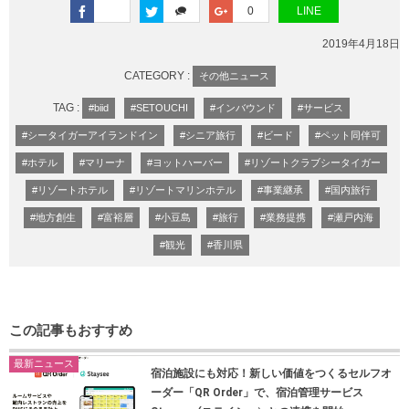
0
LINE
2019年4月18日
CATEGORY :
その他ニュース
TAG :
#biid
#SETOUCHI
#インバウンド
#サービス
#シータイガーアイランドイン
#シニア旅行
#ビード
#ペット同伴可
#ホテル
#マリーナ
#ヨットハーバー
#リゾートクラブシータイガー
#リゾートホテル
#リゾートマリンホテル
#事業継承
#国内旅行
#地方創生
#富裕層
#小豆島
#旅行
#業務提携
#瀬戸内海
#観光
#香川県
この記事もおすすめ
最新ニュース
宿泊施設にも対応！新しい価値をつくるセルフオ
ーダー「QR Order」で、宿泊管理サービス