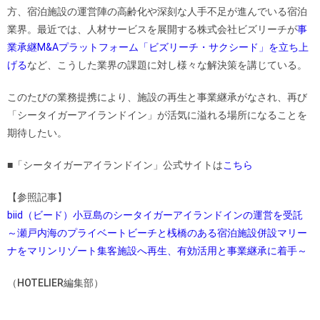
方、宿泊施設の運営陣の高齢化や深刻な人手不足が進んでいる宿泊
業界。最近では、人材サービスを展開する株式会社ビズリーチが
事
業承継M&Aプラットフォーム「ビズリーチ・サクシード」を立ち上
げる
など、こうした業界の課題に対し様々な解決策を講じている。
このたびの業務提携により、施設の再生と事業継承がなされ、再び
「シータイガーアイランドイン」が活気に溢れる場所になることを
期待したい。
■「シータイガーアイランドイン」公式サイトは
こちら
【参照記事】
biid（ビード）小豆島のシータイガーアイランドインの運営を受託
～瀬戸内海のプライベートビーチと桟橋のある宿泊施設併設マリー
ナをマリンリゾート集客施設へ再生、有効活用と事業継承に着手～
（HOTELIER編集部）