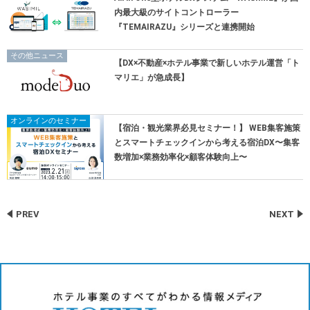
内最大級のサイトコントローラー
『TEMAIRAZU』シリーズと連携開始
その他ニュース
【DX×不動産×ホテル事業で新しいホテル運営「ト
マリエ」が急成長】
オンラインのセミナー
【宿泊・観光業界必見セミナー！】 WEB集客施策
とスマートチェックインから考える宿泊DX〜集客
数増加×業務効率化×顧客体験向上〜
PREV
NEXT