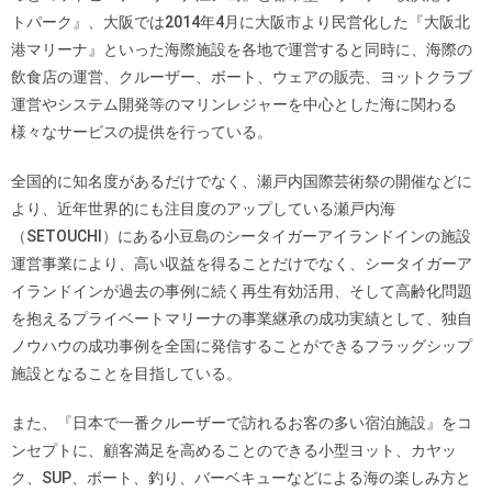
トパーク』、大阪では2014年4月に大阪市より民営化した『大阪北
港マリーナ』といった海際施設を各地で運営すると同時に、海際の
飲食店の運営、クルーザー、ボート、ウェアの販売、ヨットクラブ
運営やシステム開発等のマリンレジャーを中心とした海に関わる
様々なサービスの提供を行っている。
全国的に知名度があるだけでなく、瀬戸内国際芸術祭の開催などに
より、近年世界的にも注目度のアップしている瀬戸内海
（SETOUCHI）にある小豆島のシータイガーアイランドインの施設
運営事業により、高い収益を得ることだけでなく、シータイガーア
イランドインが過去の事例に続く再生有効活用、そして高齢化問題
を抱えるプライベートマリーナの事業継承の成功実績として、独自
ノウハウの成功事例を全国に発信することができるフラッグシップ
施設となることを目指している。
また、『日本で一番クルーザーで訪れるお客の多い宿泊施設』をコ
ンセプトに、顧客満足を高めることのできる小型ヨット、カヤッ
ク、SUP、ボート、釣り、バーベキューなどによる海の楽しみ方と