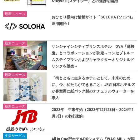
Staysee (ステイシー）との連携を開始
最新ニュース
おひとり様向け情報サイト「SOLOHA (ソロハ)」
運用開始！
最新ニュース
サンシャインシティプリンスホテル OVA「薄桜
鬼」とコラボレーションが決定～コンセプトルー
ムステイプランおよびキャラクターオリジナルド
リンクを販売～
最新ニュース
「街とともに生きるホテルとして、未来のため
に、今、私たちができること」JR西日本ホテルズ
が客室用に紙パック製のナチュラルウォーターを
導入
最新ニュース
2023年 年末年始（2023年12月23日～2024年1
月3日）の旅行動向
支援サービス
All in One型ホテルDXシステム『WASIMIL』が国