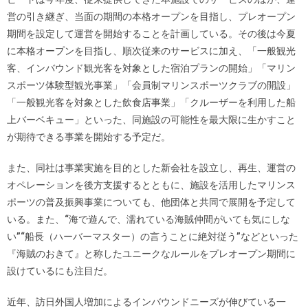
営の引き継ぎ、当面の期間の本格オープンを目指し、プレオープン
期間を設定して運営を開始することを計画している。その後は今夏
に本格オープンを目指し、順次従来のサービスに加え、「一般観光
客、インバウンド観光客を対象とした宿泊プランの開始」「マリン
スポーツ体験型観光事業」「会員制マリンスポーツクラブの開設」
「一般観光客を対象とした飲食店事業」「クルーザーを利用した船
上バーベキュー」といった、同施設の可能性を最大限に生かすこと
が期待できる事業を開始する予定だ。
また、同社は事業実施を目的とした新会社を設立し、再生、運営の
オペレーションを後方支援するとともに、施設を活用したマリンス
ポーツの普及振興事業についても、他団体と共同で展開を予定して
いる。また、“海で遊んで、濡れている海賊仲間がいても気にしな
い”“船長（ハーバーマスター）の言うことに絶対従う”などといった
『海賊のおきて』と称したユニークなルールをプレオープン期間に
設けているにも注目だ。
近年、訪日外国人増加によるインバウンドニーズが伸びている一