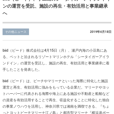
ンの運営を受託、施設の再生・有効活用と事業継承
へ
その他ニュース
2019年4月18日
biid（ビード）株式会社は4月15日（月）、瀬戸内海の小豆島にあ
る、ペットと泊まれるリゾートマリンホテル「シータイガーアイラ
ンドイン」の運営を受託し、施設の再生、有効活用と事業継承に着
手したことを発表した。
biid（ビード）は、ビーチやマリーナといった海際に特化した施設
運営と再生、有効活用に強みをもっている企業だ。マリーナやヨッ
トハーバーに代表される海際や海上にある施設や不動産と船舶など
の資産を有効活用することで再生、収益化することに特化した独自
の事業ノウハウを活用し、神奈川県では湘南を満喫できる、『ちょ
っとヨットビーチマリーナ江ノ島』と都市型マリーナ『横浜港ボー