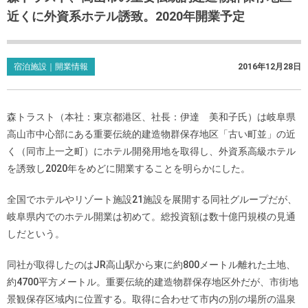
近くに外資系ホテル誘致。2020年開業予定
宿泊施設｜開業情報
2016年12月28日
森トラスト（本社：東京都港区、社長：伊達 美和子氏）は岐阜県
高山市中心部にある重要伝統的建造物群保存地区「古い町並」の近
く（同市上一之町）にホテル開発用地を取得し、外資系高級ホテル
を誘致し2020年をめどに開業することを明らかにした。
全国でホテルやリゾート施設21施設を展開する同社グループだが、
岐阜県内でのホテル開業は初めて。総投資額は数十億円規模の見通
しだという。
同社が取得したのはJR高山駅から東に約800メートル離れた土地、
約4700平方メートル。重要伝統的建造物群保存地区外だが、市街地
景観保存区域内に位置する。取得に合わせて市内の別の場所の温泉