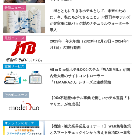
最新ニュース
「街とともに生きるホテルとして、未来のため
に、今、私たちができること」JR西日本ホテルズ
が客室用に紙パック製のナチュラルウォーターを
導入
最新ニュース
2023年 年末年始（2023年12月23日～2024年1
月3日）の旅行動向
支援サービス
All in One型ホテルDXシステム『WASIMIL』が国
内最大級のサイトコントローラー
『TEMAIRAZU』シリーズと連携開始
その他ニュース
【DX×不動産×ホテル事業で新しいホテル運営「ト
マリエ」が急成長】
オンラインのセミナー
【宿泊・観光業界必見セミナー！】 WEB集客施策
とスマートチェックインから考える宿泊DX〜集客