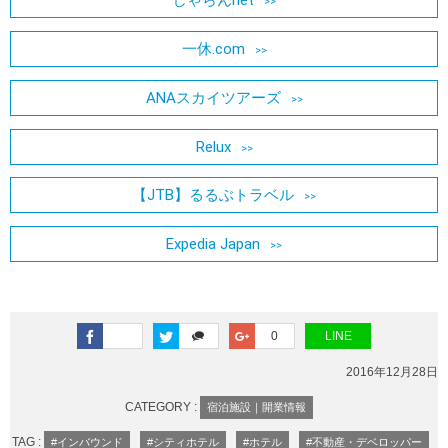
じゃらんnet
一休.com
ANAスカイツアーズ
Relux
【JTB】るるぶトラベル
Expedia Japan
0
LINE
2016年12月28日
CATEGORY :
宿泊施設｜開業情報
TAG :
#インバウンド
#シティホテル
#ホテル
#不動産・デベロッパー