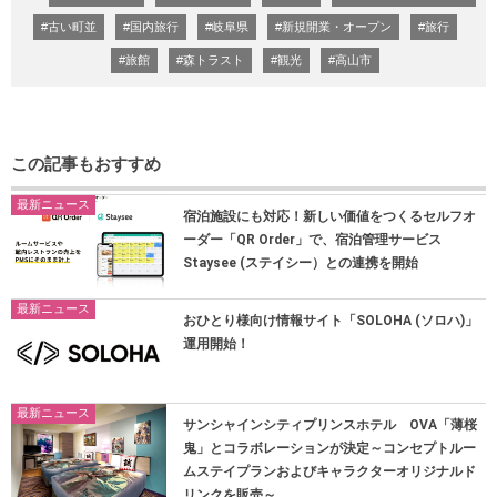
#古い町並
#国内旅行
#岐阜県
#新規開業・オープン
#旅行
#旅館
#森トラスト
#観光
#高山市
この記事もおすすめ
最新ニュース
宿泊施設にも対応！新しい価値をつくるセルフオ
ーダー「QR Order」で、宿泊管理サービス
Staysee (ステイシー）との連携を開始
最新ニュース
おひとり様向け情報サイト「SOLOHA (ソロハ)」
運用開始！
最新ニュース
サンシャインシティプリンスホテル OVA「薄桜
鬼」とコラボレーションが決定～コンセプトルー
ムステイプランおよびキャラクターオリジナルド
リンクを販売～