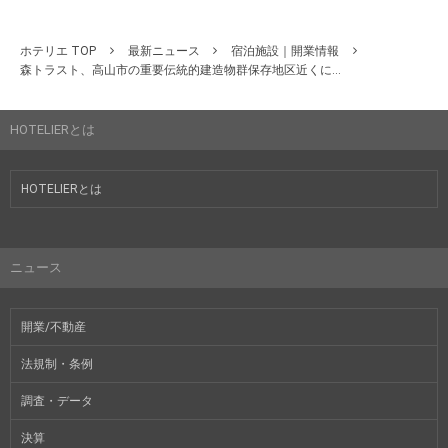
ホテリエ TOP
最新ニュース
宿泊施設｜開業情報
森トラスト、高山市の重要伝統的建造物群保存地区近くに...
HOTELIERとは
HOTELIERとは
ニュース
開業/不動産
法規制・条例
調査・データ
決算