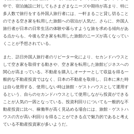
中で、宿泊施設に対してもさまざまなニーズや期待が高まり、特に
多人数で旅行をする外国人旅行者には、一軒まるごと貸し切ること
のできる空き家を転用した旅館への宿泊が人気だ。さらに、外国人
旅行者が日本の日常生活の体験や暮らすような旅を求める傾向があ
る点からも、今後も空き家を転用した旅館のニーズが高くなってい
くことが予想されている。
また、訪日外国人旅行者のリピーター化により、セカンドハウスと
して空き家を取得する動きや、空き家を転用した旅館ビジネスへの
関心が高まっている。不動産を購入しオーナーとして収益を得る一
般的な不動産投資ではなく、日本の不動産を取得し、日本に来た時
は自ら使用する、使用しない時は旅館・ゲストハウスとして運用す
るという、自らのセカンドハウスとして使用しながら投資ができる
ことが人気の一因となっている。投資利回りについても一般的な不
動産投資に比べ、稼働率が高く見込める場合には、旅館・ゲストハ
ウスの方が高い利回りを得ることができる点で魅力的であると考え
ている不動産投資家が多いようだ。