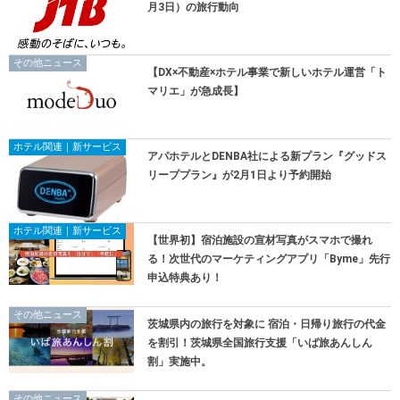
月3日）の旅行動向
その他ニュース
【DX×不動産×ホテル事業で新しいホテル運営「ト
マリエ」が急成長】
ホテル関連｜新サービス
アパホテルとDENBA社による新プラン『グッドス
リーププラン』が2月1日より予約開始
ホテル関連｜新サービス
【世界初】宿泊施設の宣材写真がスマホで撮れ
る！次世代のマーケティングアプリ「Byme」先行
申込特典あり！
その他ニュース
茨城県内の旅行を対象に 宿泊・日帰り旅行の代金
を割引！茨城県全国旅行支援「いば旅あんしん
割」実施中。
その他ニュース