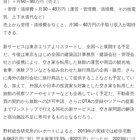
合）＝月60～80万円（売上）
＜管理・清掃費＞月30～40万円（運営・管理費、清掃費、その他電
気、上下水道代など）
売上から管理・清掃費を引くと、月30～40万円の手取り収入が期待
できる。
新サービスは東京エリアよりスタートし、全国へと展開する予定
だ。今後は東京をはじめ全国の建築設計事務所・建築会社・管理会
社との提携により、空き家を転用した旅館の運営や周辺の観光地、
食事、体験プランなどを組み合わせた旅行商品の企画・販売、さら
に海外の旅行会社に旅行商品として提供することなども予定してい
る。加えて、外国人や日本の投資家を対象とした空き家を転用した
旅館の視察ツアーやセミナーなども企画していく予定だ。不動産売
買の契約から旅館への許可申請、さらにOTAの登録やツアーの提案
までワンストップで行える同社の新サービスは、空き家問題の解決
と宿泊施設不足に寄与するものとなるだろう。
野村総合研究所のレポートによると、2013年の実績では総住宅数
6,063万戸に対し空き家率13.5%（820万戸）だったが、2023年には