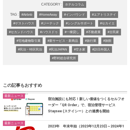
CATEGORY :
ホテルコラム
TAG :
#Airbnb
#HomeAway
#インバウンド
#エアトリステイ
#ゲストハウス
#ジーテック
#シングルサポート
#セカイエ
#セカンドハウス
#ハウスドゥ
#一棟貸し
#不動産業
#古民家
#宅地建物取引業
#新サービス・新商品
#旅行業
#旅館
#民泊・特区民泊
#民泊JAPAN
#空き家
#訪日外国人
#野村総合研究所
この記事もおすすめ
最新ニュース
宿泊施設にも対応！新しい価値をつくるセルフオ
ーダー「QR Order」で、宿泊管理サービス
Staysee (ステイシー）との連携を開始
最新ニュース
2023年 年末年始（2023年12月23日～2024年1