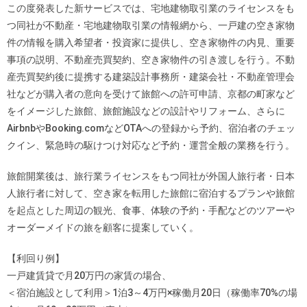
この度発表した新サービスでは、宅地建物取引業のライセンスをも
つ同社が不動産・宅地建物取引業の情報網から、一戸建の空き家物
件の情報を購入希望者・投資家に提供し、空き家物件の内見、重要
事項の説明、不動産売買契約、空き家物件の引き渡しを行う。不動
産売買契約後に提携する建築設計事務所・建築会社・不動産管理会
社などが購入者の意向を受けて旅館への許可申請、京都の町家など
をイメージした旅館、旅館施設などの設計やリフォーム、さらに
AirbnbやBooking.comなどOTAへの登録から予約、宿泊者のチェッ
クイン、緊急時の駆けつけ対応など予約・運営全般の業務を行う。
旅館開業後は、旅行業ライセンスをもつ同社が外国人旅行者・日本
人旅行者に対して、空き家を転用した旅館に宿泊するプランや旅館
を起点とした周辺の観光、食事、体験の予約・手配などのツアーや
オーダーメイドの旅を顧客に提案していく。
【利回り例】
一戸建賃貸で月20万円の家賃の場合、
＜宿泊施設として利用＞1泊3～4万円×稼働月20日（稼働率70%の場