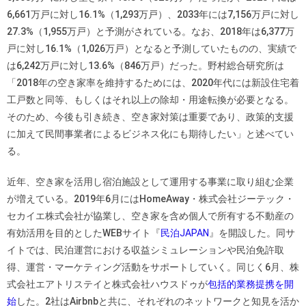
6,661万戸に対し16.1%（1,293万戸）、2033年には7,156万戸に対し
27.3%（1,955万戸）と予測がされている。なお、2018年は6,377万
戸に対し16.1%（1,026万戸）となると予測していたものの、実績で
は6,242万戸に対し13.6%（846万戸）だった。野村総合研究所は
「2018年の空き家率を維持するためには、2020年代には新設住宅着
工戸数と同等、もしくはそれ以上の除却・用途転換が必要となる。
そのため、今後も引き続き、空き家対策は重要であり、政策的支援
に加えて民間事業者によるビジネス化にも期待したい」と述べてい
る。
近年、空き家を活用し宿泊施設として運用する事業に取り組む企業
が増えている。2019年6月にはHomeAway・株式会社ジーテック・
セカイエ株式会社が協業し、空き家を含め個人で所有する不動産の
有効活用を目的としたWEBサイト『
民泊JAPAN
』を開設した。同サ
イトでは、民泊運営における収益シミュレーションや民泊免許取
得、運営・マーケティング活動をサポートしていく。同じく6月、株
式会社エアトリステイと株式会社ハウスドゥが
包括的業務提携を開
始
した。2社はAirbnbと共に、それぞれのネットワークと知見を活か