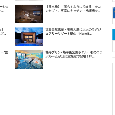
ーショ
【熊本発】「暮らすように泊まる」をコ
..
ンセプト、客室にキッチン・洗濯機を...
も】
世界自然遺産・奄美大島に大人のラグジ
...
ュアリーリゾート誕生「Mare B...
ナー/旅
熱海プリン×熱海後楽園ホテル 初のコラ
ボルームが1日1室限定で登場！昨...