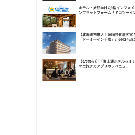
ホテル・旅館向けQR型インフォメ
ンプラットフォーム「ドコツーイン.
【北海道初導入！睡眠特化型客室
「ドーミーイン千歳」が6月24日にプ
【6/30(火)】「富士通ホテルセミ
マエ旅ナカアプリやレベニュ...