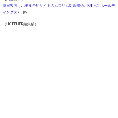
訪日客向けホテル予約サイトのムスリム対応開始。KNT-CTホールデ
ィングス
<・p>
（HOTELIER編集部）