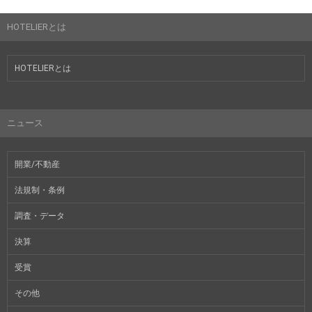
HOTELIERとは
HOTELIERとは
ニュース
開業/不動産
法規制・条例
調査・データ
決算
受賞
その他