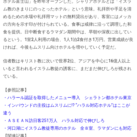
ホテル富士山」を昨年オープンした。シャリアホテルとは「イスラ
ム教のきまりにのっとったホテル」という意味。礼拝所や手足を清
めるための水場や礼拝用マットの無料貸出があり、客室にはメッカ
の方向を示す印が付けられている。食事は戒律に沿って調理した和
食を提供。日中断食するラマダン期間中は、早朝や深夜に出してい
るという。1室2人利用の場合、1人1泊2食付き1万円。営業成績が良
ければ、今後もムスリム向けホテルを増やしていく予定だ。
信者数はキリスト教に次いで世界2位、アジアを中心に16億人以上
いると言われるイスラム教徒の誘客に、まだまだ伸びしろが残され
ている。
【参照記事】
・ハラール認証を取得したメニュー導入 シェラトン都ホテル東京
・インバウンドの主役はムスリムに!? “ハラル対応ホテル”はここが
違う
・ＡＳＥＡＮ訪日客251万人 ハラル対応で伸びしろ
・河口湖にイスラム教徒専用のホテル 全８室、ラマダンにも対応
【関連記事】