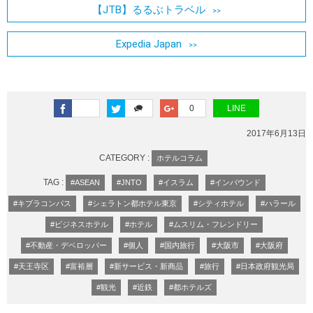
【JTB】るるぶトラベル
Expedia Japan
0
LINE
2017年6月13日
CATEGORY :
ホテルコラム
TAG :
#ASEAN
#JNTO
#イスラム
#インバウンド
#キブラコンパス
#シェラトン都ホテル東京
#シティホテル
#ハラール
#ビジネスホテル
#ホテル
#ムスリム・フレンドリー
#不動産・デベロッパー
#個人
#国内旅行
#大阪市
#大阪府
#天王寺区
#富裕層
#新サービス・新商品
#旅行
#日本政府観光局
#観光
#近鉄
#都ホテルズ