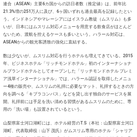
連合（ASEAN）主要6カ国からの訪日者数（推定値）は、前年比
21.3%増の251万人に及び、6ヶ国いずれも過去最高を記録したとい
う。インドネシアやマレーシアにはイスラム教徒（ムスリム）も多
いが、日本にはムスリム対応メニューを用意する飲食店がほとんど
ないため、渡航を控えるケースも多いという。ハラール対応は、
ASEANからの観光客誘致の強化に直結する。
数は少ないが、ムスリム対応を行うホテルも増えてきている。2015
年、ビジネスホテル「リッチモンドホテル」初のインターナショナ
ルブランドホテルとしてオープンした「リッチモンドホテル プレミ
ア浅草インターナショナル」では、ハラール認証を取得したメニュ
ー4種の販売や、ムスリムの礼拝に必要なマット、礼拝するときの方
向を調べる「キブラコンパス」などを貸し出す独自のサービスを展
開。礼拝前には手足を洗い清める習慣があるムスリムのために、専
用の「洗い場」も設置されているという。
山梨県富士河口湖町には、ホテル経営のT.S（本社：山梨県富士河口
湖町、代表取締役：山下 茂氏）がムスリム専用のホテル「シャリア