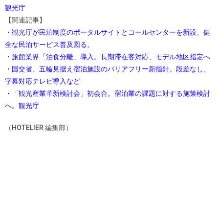
観光庁
【関連記事】
・観光庁が民泊制度のポータルサイトとコールセンターを新設、健
全な民泊サービス普及図る。
・旅館業界「泊食分離」導入。長期滞在客対応、モデル地区指定へ
・国交省、五輪見据え宿泊施設のバリアフリー新指針。段差なし、
字幕対応テレビ導入など
・「観光産業革新検討会」初会合。宿泊業の課題に対する施策検討
へ。観光庁
（HOTELIER 編集部）