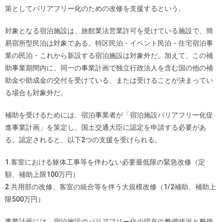
策としてバリアフリー化のための改修を支援するという。
対象となる宿泊施設は、旅館業法営業許可を受けている施設で、簡
易宿所型民泊は対象である。特区民泊・イベント民泊・住宅宿泊事
業の民泊・これから新設する宿泊施設は対象外だ。加えて、この補
助事業期間内に、同一の事業計画で独立行政法人を含む国の他の補
助金や助成金の交付を受けている、または受けることが決まってい
る場合も対象外だ。
補助を受けるためには、宿泊事業者が「宿泊施設バリアフリー化促
進事業計画」を策定し、国土交通大臣に認定を申請する必要があ
る。認定されると、以下2つの支援を受けられる。
1.客室における躯体工事等を伴わない必要最低限の緊急改修（定
額、補助上限100万円）
2.共用部の改修、客室の統合等を伴う大規模改修（1/2補助、補助上
限500万円）
事業計画には、宿泊施設のバリアフリー化の現在の整備状況と整備