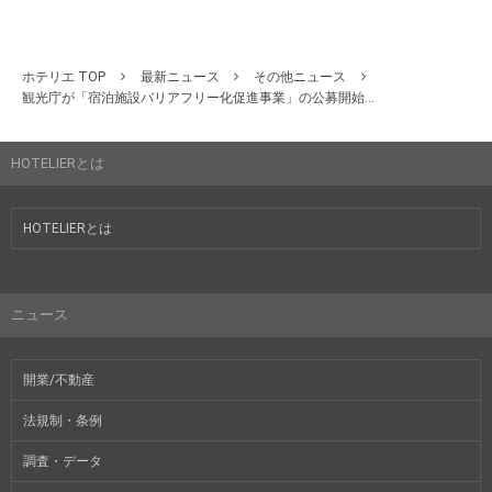
ホテリエ TOP
最新ニュース
その他ニュース
観光庁が「宿泊施設バリアフリー化促進事業」の公募開始...
HOTELIERとは
HOTELIERとは
ニュース
開業/不動産
法規制・条例
調査・データ