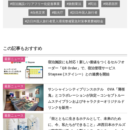
#宿泊施設バリアフリー化促進事業
#旅館業法
#民泊
#簡易宿所
#自然災害
#観光庁
#訪日外国人旅行者
#訪日外国人旅行者受入環境整備緊急対策事業費補助金
この記事もおすすめ
最新ニュース
宿泊施設にも対応！新しい価値をつくるセルフオ
ーダー「QR Order」で、宿泊管理サービス
Staysee (ステイシー）との連携を開始
最新ニュース
サンシャインシティプリンスホテル OVA「薄桜
鬼」とコラボレーションが決定～コンセプトルー
ムステイプランおよびキャラクターオリジナルド
リンクを販売～
最新ニュース
「街とともに生きるホテルとして、未来のため
に、今、私たちができること」JR西日本ホテルズ