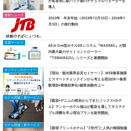
が客室用に紙パック製のナチュラルウォーターを
導入
最新ニュース
2023年 年末年始（2023年12月23日～2024年1
月3日）の旅行動向
支援サービス
All in One型ホテルDXシステム『WASIMIL』が国
内最大級のサイトコントローラー
『TEMAIRAZU』シリーズと連携開始
オンラインのセミナー
【宿泊・観光業界必見セミナー！】 WEB集客施策
とスマートチェックインから考える宿泊DX〜集客
数増加×業務効率化×顧客体験向上〜
ホテル関連｜新サービス
【藍染×デニムの残糸からできたソックス×ホテ
ル】アンカーホテル福山が藍染を通してサステナ
ブル消費を学ぶ宿泊プランを販売開始。
ホテル関連｜新サービス
【新宿プリンスホテル】”Z世代”に人気の韓国制服