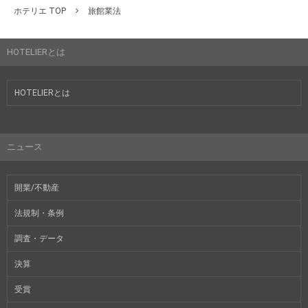
ホテリエ TOP
旅館業法
HOTELIERとは
HOTELIERとは
ニュース
開業/不動産
法規制・条例
調査・データ
決算
受賞