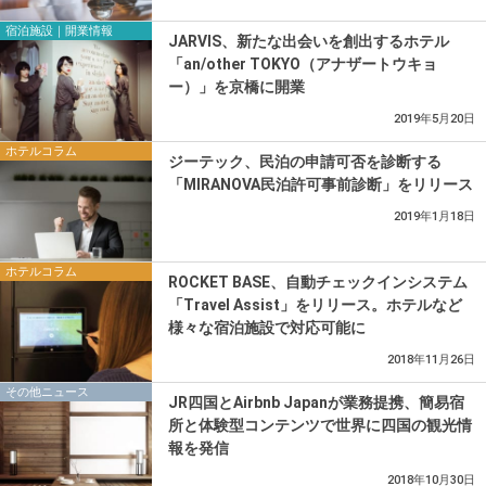
宿泊施設｜開業情報
JARVIS、新たな出会いを創出するホテル
「an/other TOKYO（アナザートウキョ
ー）」を京橋に開業
2019年5月20日
ホテルコラム
ジーテック、民泊の申請可否を診断する
「MIRANOVA民泊許可事前診断」をリリース
2019年1月18日
ホテルコラム
ROCKET BASE、自動チェックインシステム
「Travel Assist」をリリース。ホテルなど
様々な宿泊施設で対応可能に
2018年11月26日
その他ニュース
JR四国とAirbnb Japanが業務提携、簡易宿
所と体験型コンテンツで世界に四国の観光情
報を発信
2018年10月30日