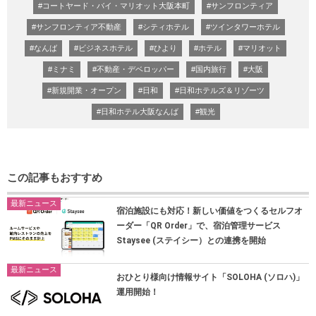
#コートヤード・バイ・マリオット大阪本町
#サンフロンティア
#サンフロンティア不動産
#シティホテル
#ツインタワーホテル
#なんば
#ビジネスホテル
#ひより
#ホテル
#マリオット
#ミナミ
#不動産・デベロッパー
#国内旅行
#大阪
#新規開業・オープン
#日和
#日和ホテルズ＆リゾーツ
#日和ホテル大阪なんば
#観光
この記事もおすすめ
最新ニュース
宿泊施設にも対応！新しい価値をつくるセルフオ
ーダー「QR Order」で、宿泊管理サービス
Staysee (ステイシー）との連携を開始
最新ニュース
おひとり様向け情報サイト「SOLOHA (ソロハ)」
運用開始！