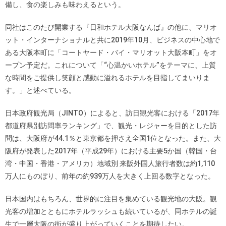
備し、食の楽しみも味わえるという。
同社はこのたび開業する『日和ホテル大阪なんば』の他に、マリオ
ット・インターナショナルと共に2019年10月、ビジネスの中心地で
ある大阪本町に「コートヤード・バイ・マリオット大阪本町」をオ
ープン予定だ。これについて「“心温かいホテル”をテーマに、上質
な時間をご提供し笑顔と感動に溢れるホテルを目指してまいりま
す。」と述べている。
日本政府観光局（JINTO）によると、訪日観光客における「2017年
都道府県別訪問率ランキング」で、観光・レジャーを目的とした訪
問は、大阪府が44.1％と東京都を押さえ全国1位となった。また、大
阪府が発表した2017年（平成29年）における主要5か国（韓国・台
湾・中国・香港・アメリカ）地域別 来阪外国人旅行者数は約1,110
万人にものぼり、前年の約939万人を大きく上回る数字となった。
日本国内はもちろん、世界的に注目を集めている観光地の大阪。観
光客の増加とともにホテルラッシュも続いているが、同ホテルの誕
生で一層大阪の街が盛り上がっていくことを期待したい。