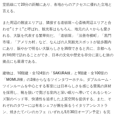
堂筋線にて20分の距離にあり、各地からのアクセスに優れた立地と
言える。
また周辺の難波エリアは、隣接する道頓堀～心斎橋周辺エリアと合
わせ“ミナミ”と呼ばれ、観光客はもちろん、地元の人々からも愛さ
れる、大阪を代表する繁華街だ。「道頓堀」「法善寺横町」「黒門
市場」「アメリカ村」など、なんばの人気観光スポットが徒歩圏内
にあり、賑やかで明るい大阪らしさを満喫できると共に、京都へも
約1時間で訪れることができ、日本の文化や歴史を存分に楽しむ旅の
拠点にも最適である。
建物は、10階建・全124室の「SAKURA棟」と9階建・全100室の
「MOMIJI棟」の2棟からなるツインタワーホテル。ダブルルーム・
ツインルームを中心とする客室には日本らしさを感じる畳風の床材
を採用し、靴を脱いで寛げる室内と深い眠りへ導いてくれるシモン
ズ製のベッド等、快適性を追求した上質空間を提供する。また、そ
れぞれのタワーには有名シェフが腕を振るうイタリアンレストラ
ン、焼きたてパンのカフェ（いずれも5月30日オープン予定）を完