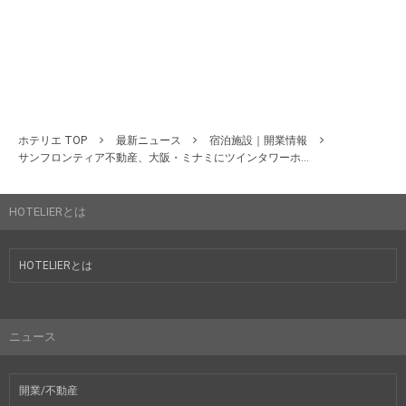
ホテリエ TOP
最新ニュース
宿泊施設｜開業情報
サンフロンティア不動産、大阪・ミナミにツインタワーホ...
HOTELIERとは
HOTELIERとは
ニュース
開業/不動産