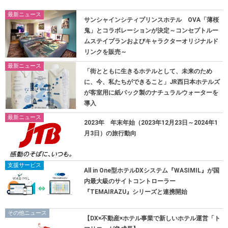
最新ニュース
サンシャインシティプリンスホテル OVA「薄桜
鬼」とコラボレーションが決定～コンセプトルー
ムステイプランおよびキャラクターオリジナルド
リンクを販売～
最新ニュース
「街とともに生きるホテルとして、未来のため
に、今、私たちができること」JR西日本ホテルズ
が客室用に紙パック製のナチュラルウォーターを
導入
最新ニュース
2023年 年末年始（2023年12月23日～2024年1
月3日）の旅行動向
支援サービス
All in One型ホテルDXシステム『WASIMIL』が国
内最大級のサイトコントローラー
『TEMAIRAZU』シリーズと連携開始
その他ニュース
【DX×不動産×ホテル事業で新しいホテル運営「ト