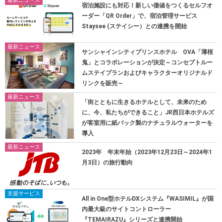
最新ニュース
宿泊施設にも対応！新しい価値をつくるセルフオ
ーダー「QR Order」で、宿泊管理サービス
Staysee (ステイシー）との連携を開始
最新ニュース
サンシャインシティプリンスホテル OVA「薄桜
鬼」とコラボレーションが決定～コンセプトルー
ムステイプランおよびキャラクターオリジナルド
リンクを販売～
最新ニュース
「街とともに生きるホテルとして、未来のため
に、今、私たちができること」JR西日本ホテルズ
が客室用に紙パック製のナチュラルウォーターを
導入
最新ニュース
2023年 年末年始（2023年12月23日～2024年1
月3日）の旅行動向
支援サービス
All in One型ホテルDXシステム『WASIMIL』が国
内最大級のサイトコントローラー
『TEMAIRAZU』シリーズと連携開始