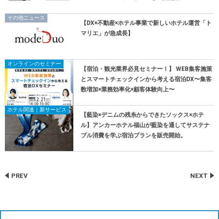
その他ニュース
【DX×不動産×ホテル事業で新しいホテル運営「ト
マリエ」が急成長】
オンラインのセミナー
【宿泊・観光業界必見セミナー！】 WEB集客施策
とスマートチェックインから考える宿泊DX〜集客
数増加×業務効率化×顧客体験向上〜
ホテル関連｜新サービス
【藍染×デニムの残糸からできたソックス×ホテ
ル】アンカーホテル福山が藍染を通してサステナ
ブル消費を学ぶ宿泊プランを販売開始。
PREV
NEXT