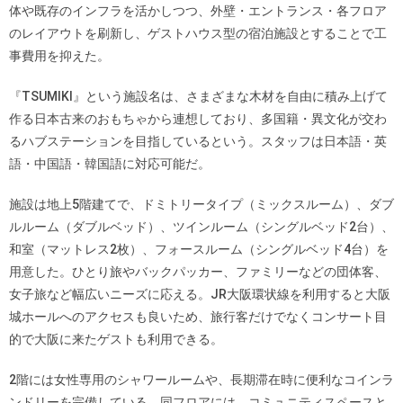
体や既存のインフラを活かしつつ、外壁・エントランス・各フロア
のレイアウトを刷新し、ゲストハウス型の宿泊施設とすることで工
事費用を抑えた。
『TSUMIKI』という施設名は、さまざまな木材を自由に積み上げて
作る日本古来のおもちゃから連想しており、多国籍・異文化が交わ
るハブステーションを目指しているという。スタッフは日本語・英
語・中国語・韓国語に対応可能だ。
施設は地上5階建てで、ドミトリータイプ（ミックスルーム）、ダブ
ルルーム（ダブルベッド）、ツインルーム（シングルベッド2台）、
和室（マットレス2枚）、フォースルーム（シングルベッド4台）を
用意した。ひとり旅やバックパッカー、ファミリーなどの団体客、
女子旅など幅広いニーズに応える。JR大阪環状線を利用すると大阪
城ホールへのアクセスも良いため、旅行客だけでなくコンサート目
的で大阪に来たゲストも利用できる。
2階には女性専用のシャワールームや、長期滞在時に便利なコインラ
ンドリーを完備している。同フロアには、コミュニティスペースと