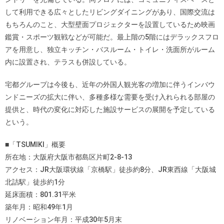
して利用できる広々としたリビングダイニングがあり、国際交流は
もちろんのこと、大型壁面プロジェクターを設置しているため映画
鑑賞・スポーツ観戦などが可能だ。最上階の5階にはデラックスフロ
アを用意し、独立キッチン・バスルーム・トイレ・洗面所がルーム
内に設置され、テラスも併設している。
宅都グループは今後も、近年の外国人観光客の増加に伴うインバウ
ンドニーズの拡大に伴い、多種多様な需要を受け入れられる部屋の
提供と、時代の変化に対応した施設サービスの展開を予定している
という。
■「TSUMIKI」概要
所在地：大阪府大阪市都島区片町2-8-13
アクセス：JR大阪環状線「京橋駅」徒歩約8分、JR東西線「大阪城
北詰駅」徒歩約1分
延床面積：801.31平米
築年月：昭和49年1月
リノベーション年月：平成30年5月末