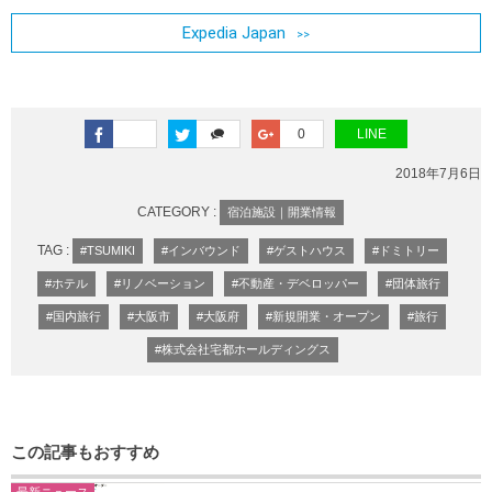
Expedia Japan
0
LINE
2018年7月6日
CATEGORY :
宿泊施設｜開業情報
TAG :
#TSUMIKI
#インバウンド
#ゲストハウス
#ドミトリー
#ホテル
#リノベーション
#不動産・デベロッパー
#団体旅行
#国内旅行
#大阪市
#大阪府
#新規開業・オープン
#旅行
#株式会社宅都ホールディングス
この記事もおすすめ