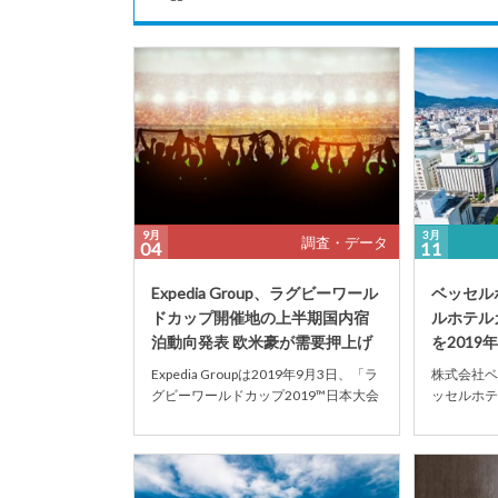
9月
3月
調査・データ
04
11
Expedia Group、ラグビーワール
ベッセル
ドカップ開催地の上半期国内宿
ルホテル
泊動向発表 欧米豪が需要押上げ
を2019
Expedia Groupは2019年9月3日、「ラ
株式会社ベ
グビーワールドカップ2019™日本大会
ッセルホテ
（以下：ラグビーワールドカップ...
2019年
プンすること