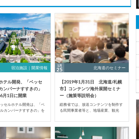
1月
宿泊施設｜開業情報
北海道のセミナー
25
ホテル開発、「ベッセ
【2019年1月31日 北海道/札幌
カンパーナすすきの」
市】コンテンツ海外展開セミナ
年6月1日に開業
ー（施策等説明会）
ッセルホテル開発は、「ベ
総務省では、放送コンテンツを制作す
ルカンパーナすすきの」を
る民間事業者等と、地場産業、観光
6月1日（土）にグランドオー
業、自治体等の関係者が幅広く協力
を...
し、農林水産業等の我が...