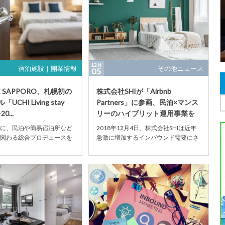
12月
宿泊施設｜開業情報
その他ニュース
05
VE SAPPORO、札幌初の
株式会社SHIが「Airbnb
CHI Living stay
Partners」に参画、民泊×マンス
0...
リーのハイブリット運用事業を
札幌で...
に、民泊や簡易宿泊所など
2018年12月4日、株式会社SHIは近年
関わる総合プロデュースを
急激に増加するインバウンド需要にさ
式会社MASSIVE
らに応えるため、Airbnb Japan株式...
マ...