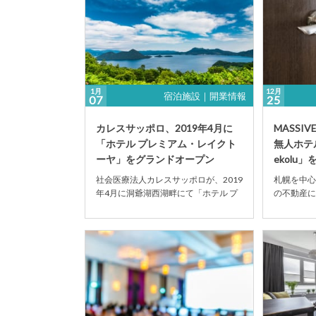
1月
12月
宿泊施設｜開業情報
07
25
カレスサッポロ、2019年4月に
MASSI
「ホテル プレミアム・レイクト
無人ホテル「U
ーヤ」をグランドオープン
ekolu」を2
社会医療法人カレスサッポロが、2019
札幌を中心
年4月に洞爺湖西湖畔にて「ホテル プ
の不動産に
レミアム・レイクトーヤ」を開業する
行っている株
ことが分かっ...
SAPPORO（