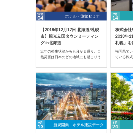
12月
9月
ホテル・旅館セミナー
04
14
【2018年12月17日 北海道/札幌
株式会社
市】観光立国タウンミーティン
2018年
グ in北海道
札幌」を
近年の発生状況からも分かる通り、自
福岡県でレ
然災害は日本のどの地域にも起こりう
ている株式
る可能性があります。そのため観光関
岡市、代表
係者のみならず、自...
社を設立し、
9月
5月
新規開業｜ホテル建設データ
13
24