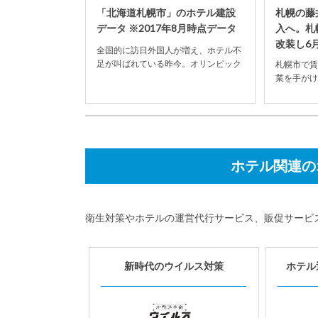
「北海道札幌市」のホテル建設
札幌の藤
データ ※2017年8月時点データ
入へ。札
改装し6
全国的に訪日外国人が増え、ホテル不
足が叫ばれている昨今。オリンピック
札幌市で賃
開催決定の影響もあり、ホテル建設数
業を手がけ
が全国的に増加の傾...
社：北海道
將博氏）が、
ホテル関連の
衛生対策やホテルの運営代行サービス、販促サービ
新時代のウイルス対策
ホテル