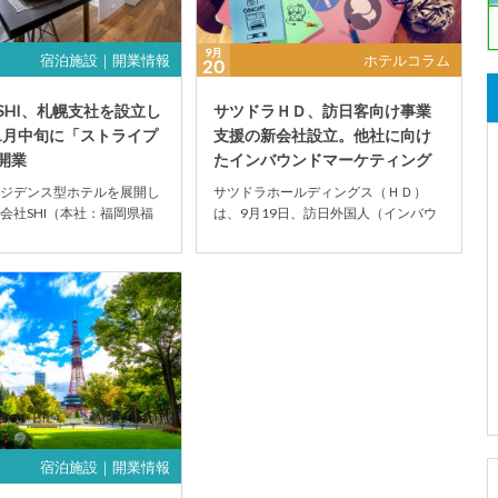
9月
宿泊施設｜開業情報
ホテルコラム
20
SHI、札幌支社を設立し
サツドラＨＤ、訪日客向け事業
11月中旬に「ストライプ
支援の新会社設立。他社に向け
開業
たインバウンドマーケティング
を
ジデンス型ホテルを展開し
サツドラホールディングス（ＨＤ）
会社SHI（本社：福岡県福
は、9月19日、訪日外国人（インバウ
取締役：齋藤仁）が札幌支
ンド）向け事業専門のマーケティング
20...
会社を設立したと発...
宿泊施設｜開業情報