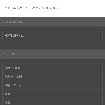
ホテリエ TOP
バケーションレンタル
HOTELIERとは
HOTELIERとは
ニュース
開業/不動産
法規制・条例
調査・データ
決算
受賞