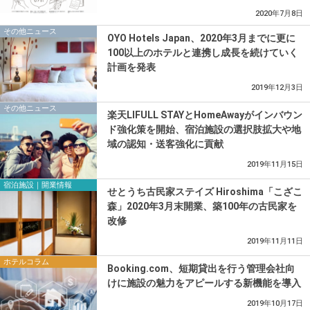
2020年7月8日
その他ニュース
OYO Hotels Japan、2020年3月までに更に
100以上のホテルと連携し成長を続けていく
計画を発表
2019年12月3日
その他ニュース
楽天LIFULL STAYとHomeAwayがインバウン
ド強化策を開始、宿泊施設の選択肢拡大や地
域の認知・送客強化に貢献
2019年11月15日
宿泊施設｜開業情報
せとうち古民家ステイズ Hiroshima「こざこ
森」2020年3月末開業、築100年の古民家を
改修
2019年11月11日
ホテルコラム
Booking.com、短期貸出を行う管理会社向
けに施設の魅力をアピールする新機能を導入
2019年10月17日