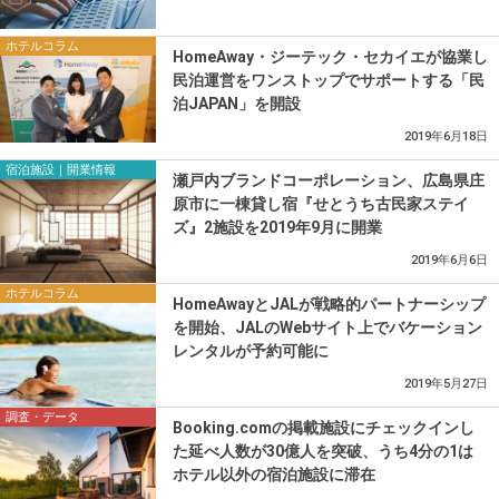
ホテルコラム
HomeAway・ジーテック・セカイエが協業し
民泊運営をワンストップでサポートする「民
泊JAPAN」を開設
2019年6月18日
宿泊施設｜開業情報
瀬戸内ブランドコーポレーション、広島県庄
原市に一棟貸し宿『せとうち古民家ステイ
ズ』2施設を2019年9月に開業
2019年6月6日
ホテルコラム
HomeAwayとJALが戦略的パートナーシップ
を開始、JALのWebサイト上でバケーション
レンタルが予約可能に
2019年5月27日
調査・データ
Booking.comの掲載施設にチェックインし
た延べ人数が30億人を突破、うち4分の1は
ホテル以外の宿泊施設に滞在