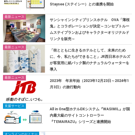
Staysee (ステイシー）との連携を開始
最新ニュース
サンシャインシティプリンスホテル OVA「薄桜
鬼」とコラボレーションが決定～コンセプトルー
ムステイプランおよびキャラクターオリジナルド
リンクを販売～
最新ニュース
「街とともに生きるホテルとして、未来のため
に、今、私たちができること」JR西日本ホテルズ
が客室用に紙パック製のナチュラルウォーターを
導入
最新ニュース
2023年 年末年始（2023年12月23日～2024年1
月3日）の旅行動向
支援サービス
All in One型ホテルDXシステム『WASIMIL』が国
内最大級のサイトコントローラー
『TEMAIRAZU』シリーズと連携開始
オンラインのセミナー