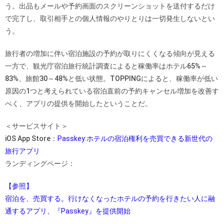
う。出品もメールや予約画面のスクリーンショットを送付するだけ
で完了し、取引相手との個人情報のやりとりは一切発生しないとい
う。
旅行者の増加に伴い宿泊施設の予約が取りにくくなる傾向が見える
一方で、観光庁宿泊旅行統計調査によると稼働率はホテル65%～
83%、旅館30～48%と低い状態。TOPPINGによると、稼働率が低い
原因の1つと考えられている宿泊直前の予約キャンセル増加を改善す
べく、アプリの提供を開始したということだ。
＜サービスサイト＞
iOS App Store：
Passkey:ホテルの宿泊権利を売買できる新世代の
旅行アプリ
ランディングページ：
【参照】
宿泊を、売買する。行けなくなったホテルの予約を行きたい人に融
通するアプリ、『Passkey』を提供開始