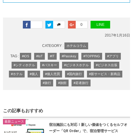
0
LINE
2017年1月16日
CATEGORY :
ホテルコラム
TAG :
#iOS
#IoT
#IT
#Passkey
#TOPPING
#アプリ
#シティホテル
#パスキー
#ビジネスホテル
#ビジネス出張
#ホテル
#個人
#個人売買
#国内旅行
#新サービス・新商品
#旅行
#旅館
#若者旅行
この記事もおすすめ
最新ニュース
宿泊施設にも対応！新しい価値をつくるセルフオ
ーダー「QR Order」で、宿泊管理サービス