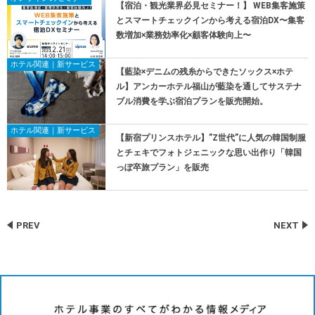
【宿泊・観光業界必見セミナー！】 WEB集客施策
とスマートチェックインから考える宿泊DX〜集客
数増加×業務効率化×顧客体験向上〜
ホテル関連｜新サービス
【藍染×デニムの残糸からできたソックス×ホテ
ル】アンカーホテル福山が藍染を通してサステナ
ブル消費を学ぶ宿泊プランを販売開始。
ホテル関連｜新サービス
【新宿プリンスホテル】”Z世代”に人気の韓国制服
とチェキでフォトジェニックな思い出作り「韓国
っぽ卒旅プラン」を販売
PREV
NEXT