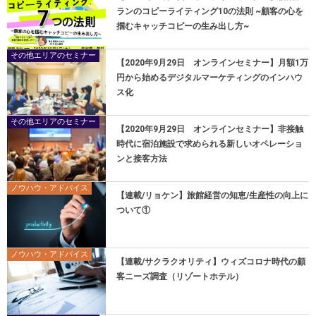
ランのコピーライティング10の法則 ~顧客の心を
掴むキャッチコピーの生み出し方~
その他エリアのセミナー
【2020年9月29日 オンラインセミナー】月額1万
円から始めるデジタルマーケティングのインハウ
ス化
その他エリアのセミナー
【2020年9月29日 オンラインセミナー】非接触
時代に宿泊施設で求められる新しいオペレーショ
ンと接客方法
ノウハウ・アドバイス
【連載/リョケン】旅館経営の知恵/生産性の向上に
ついて①
ノウハウ・アドバイス
【連載/サクラクオリティ】ウィズコロナ時代の顧
客ニーズ調査（リゾートホテル）