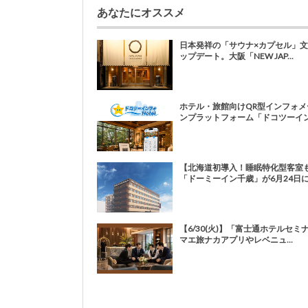
あなたにオススメ
日本発祥の「サウナ×カプセル」
ップデート。大阪「NEW JAP...
ホテル・旅館向けQR型インフォメ
ンプラットフォーム「ドコツーイン.
【北海道初導入！睡眠特化型客室
「ドーミーイン千歳」が6月24日にプ
【6/30(火)】「富士通ホテルセミ
マエ旅ナカアプリやレベニュ...