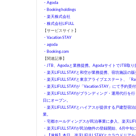
・Agoda
・Booking holdings
・楽天株式会社
・株式会社LIFULL
【サービスサイト】
・Vacation STAY
・agoda
・Booking.com
【関連記事】
・JTB、Agodaと業務提携。AgodaサイトでJTB
・楽天LIFULL STAYと和空が業務提携、宿坊施
・楽天LIFULL STAYと東京アライブエステート、「Ra
・楽天LIFULL STAYが「Vacation STAY」
・楽天LIFULL STAYがブランディング・運用代行を行う「Rakuten
日にオープン。
・楽天LIFULL STAYとハイアスが提供する戸建型宿泊施設「
業。
・宅都ホールディングスが民泊事業に参入、楽天LIFU
・楽天LIFULL STAYが民泊物件の登録開始、6
・【速報】本日、楽天LIFULL STAYとクラウド