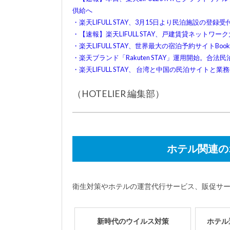
供給へ
・楽天LIFULL STAY、3月15日より民泊施設の登録受
・【速報】楽天LIFULL STAY、戸建賃貸ネット
・楽天LIFULL STAY、世界最大の宿泊予約サイトBook
・楽天ブランド「Rakuten STAY」運用開始。
・楽天LIFULL STAY、 台湾と中国の民泊サイトと
（HOTELIER 編集部）
ホテル関連の
衛生対策やホテルの運営代行サービス、販促サ
新時代のウイルス対策
ホテル