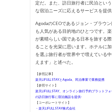
定だ。また、訪日旅行者に民泊という
な宿泊ニーズに応えるサービスを提供
AgodaのCEOであるジョン・ブラウ
も人気がある目的地のひとつです。楽天L
が素晴らしい国である日本を旅する際
ることを光栄に思います。ホテルに加え
を選ぶ旅行者が世界中で増えている中
えます」と述べた。
【参照記事】
楽天LIFULL STAYとAgoda、民泊事業で業務提携
【参照サイト】
楽天LIFULL STAY、オンライン旅行予約プラット
の訪日旅行客に宿泊施設を提供-
【コーポレートサイト】
・楽天LIFULL STAY株式会社