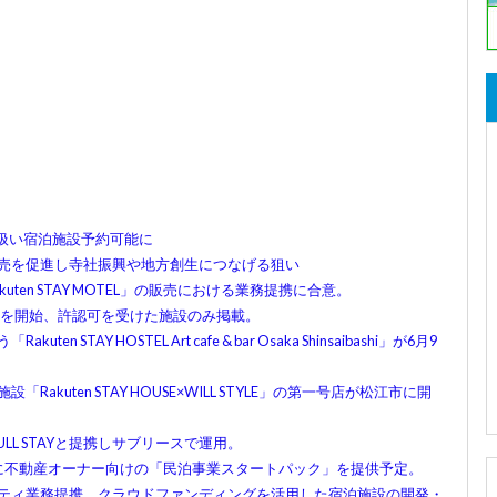
取り扱い宿泊施設予約可能に
設の販売を促進し寺社振興や地方創生につなげる狙い
kuten STAY MOTEL」の販売における業務提携に合意。
にて予約受付を開始、許認可を受けた施設のみ掲載。
 STAY HOSTEL Art cafe & bar Osaka Shinsaibashi」が6月9
Rakuten STAY HOUSE×WILL STYLE」の第一号店が松江市に開
LL STAYと提携しサブリースで運用。
月中旬に不動産オーナー向けの「民泊事業スタートパック」を提供予定。
リアルティ業務提携。クラウドファンディングを活用した宿泊施設の開発・