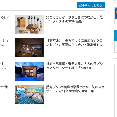
記事をもっと見る
文化をア
泊まることが、やさしさにつながる。芝
パークホテルのSDGs活動
ーショ
【熊本発】「暮らすように泊まる」をコ
..
ンセプト、客室にキッチン・洗濯機を...
も】
世界自然遺産・奄美大島に大人のラグジ
...
ュアリーリゾート誕生「Mare B...
ナー/旅
熱海プリン×熱海後楽園ホテル 初のコラ
ボルームが1日1室限定で登場！昨...