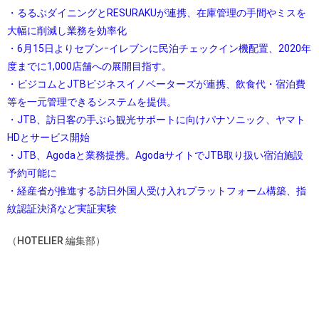
・るるぶダイニングとRESURAKUが連携、在庫管理の手間やミスを
大幅に削減し業務を効率化
・6月15日よりセブンｰイレブンに民泊チェックイン機配置、2020年
度までに1,000店舗への展開目指す。
・ビジコムとJTBビジネスイノベーターズが連携、飲食代・宿泊費
等を一元管理できるシステムを提供。
・JTB、訪日客の手ぶら観光サポートに向けパナソニック、ヤマト
HDとサービス開始
・JTB、Agodaと業務提携。AgodaサイトでJTB取り扱い宿泊施設
予約可能に
・経産省が推進する訪日外国人受け入れプラットフォーム構築、指
紋認証決済など実証実験
（HOTELIER 編集部）