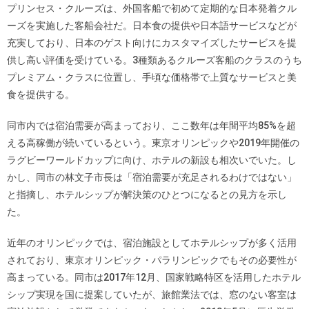
プリンセス・クルーズは、外国客船で初めて定期的な日本発着クル
ーズを実施した客船会社だ。日本食の提供や日本語サービスなどが
充実しており、日本のゲスト向けにカスタマイズしたサービスを提
供し高い評価を受けている。3種類あるクルーズ客船のクラスのうち
プレミアム・クラスに位置し、手頃な価格帯で上質なサービスと美
食を提供する。
同市内では宿泊需要が高まっており、ここ数年は年間平均85%を超
える高稼働が続いているという。東京オリンピックや2019年開催の
ラグビーワールドカップに向け、ホテルの新設も相次いでいた。し
かし、同市の林文子市長は「宿泊需要が充足されるわけではない」
と指摘し、ホテルシップが解決策のひとつになるとの見方を示し
た。
近年のオリンピックでは、宿泊施設としてホテルシップが多く活用
されており、東京オリンピック・パラリンピックでもその必要性が
高まっている。同市は2017年12月、国家戦略特区を活用したホテル
シップ実現を国に提案していたが、旅館業法では、窓のない客室は