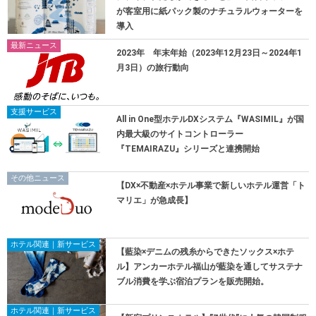
が客室用に紙パック製のナチュラルウォーターを
導入
最新ニュース
2023年 年末年始（2023年12月23日～2024年1
月3日）の旅行動向
支援サービス
All in One型ホテルDXシステム『WASIMIL』が国
内最大級のサイトコントローラー
『TEMAIRAZU』シリーズと連携開始
その他ニュース
【DX×不動産×ホテル事業で新しいホテル運営「ト
マリエ」が急成長】
ホテル関連｜新サービス
【藍染×デニムの残糸からできたソックス×ホテ
ル】アンカーホテル福山が藍染を通してサステナ
ブル消費を学ぶ宿泊プランを販売開始。
ホテル関連｜新サービス