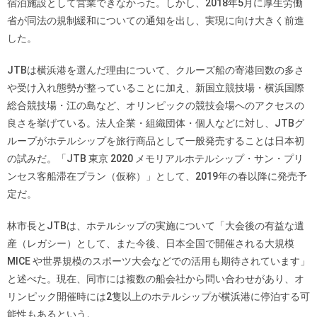
宿泊施設として営業できなかった。しかし、2018年5月に厚生労働
省が同法の規制緩和についての通知を出し、実現に向け大きく前進
した。
JTBは横浜港を選んだ理由について、クルーズ船の寄港回数の多さ
や受け入れ態勢が整っていることに加え、新国立競技場・横浜国際
総合競技場・江の島など、オリンピックの競技会場へのアクセスの
良さを挙げている。法人企業・組織団体・個人などに対し、JTBグ
ループがホテルシップを旅行商品として一般発売することは日本初
の試みだ。「JTB 東京 2020 メモリアルホテルシップ・サン・プリ
ンセス客船滞在プラン（仮称）」として、2019年の春以降に発売予
定だ。
林市長とJTBは、ホテルシップの実施について「大会後の有益な遺
産（レガシー）として、また今後、日本全国で開催される大規模
MICE や世界規模のスポーツ大会などでの活用も期待されています」
と述べた。現在、同市には複数の船会社から問い合わせがあり、オ
リンピック開催時には2隻以上のホテルシップが横浜港に停泊する可
能性もあるという。