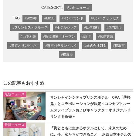
CATEGORY :
その他ニュース
TAG :
#2020年
#MICE
#インバウンド
#サン・プリンセス
#プリンセス・クルーズ
#ホテルシップ
#団体旅行
#国内旅行
#山下ふ頭
#新規開業・オープン
#旅行
#旅館業法
#東京オリンピック
#東京パラリンピック
#株式会社JTB
#横浜市
#横浜港
この記事もおすすめ
最新ニュース
サンシャインシティプリンスホテル OVA「薄桜
鬼」とコラボレーションが決定～コンセプトルー
ムステイプランおよびキャラクターオリジナルド
リンクを販売～
最新ニュース
「街とともに生きるホテルとして、未来のため
に、今、私たちができること」JR西日本ホテルズ