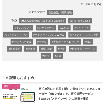
2018年11月15日
CATEGORY :
宿泊施設｜開業情報
TAG :
#Hokkaido Alpine Resort Management
#LimeTree Capital
#インバウンド
#シティホテル
#ニセコ
#ハイアット
#ハイアット ハウス
#ハイアット ハウス ニセコ
#ハイアット ハウス 金沢
#ビジネスホテル
#ホテル
#不動産・デベロッパー
#個人
#倶知安町
#北海道
#国内旅行
#外資
#新規開業・オープン
#旅行
#高級
この記事もおすすめ
最新ニュース
宿泊施設にも対応！新しい価値をつくるセルフオ
ーダー「QR Order」で、宿泊管理サービス
Staysee (ステイシー）との連携を開始