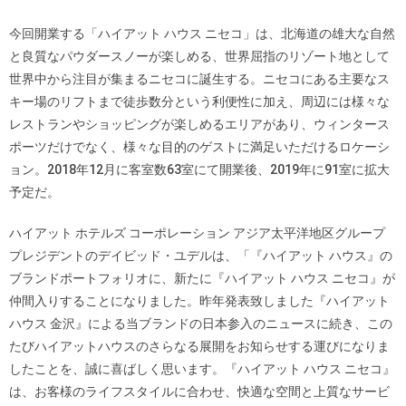
今回開業する「ハイアット ハウス ニセコ」は、北海道の雄大な自然
と良質なパウダースノーが楽しめる、世界屈指のリゾート地として
世界中から注目が集まるニセコに誕生する。ニセコにある主要なス
キー場のリフトまで徒歩数分という利便性に加え、周辺には様々な
レストランやショッピングが楽しめるエリアがあり、ウィンタース
ポーツだけでなく、様々な目的のゲストに満足いただけるロケーシ
ョン。2018年12月に客室数63室にて開業後、2019年に91室に拡大
予定だ。
ハイアット ホテルズ コーポレーション アジア太平洋地区グループ
プレジデントのデイビッド・ユデルは、「『ハイアット ハウス』の
ブランドポートフォリオに、新たに『ハイアット ハウス ニセコ』が
仲間入りすることになりました。昨年発表致しました『ハイアット
ハウス 金沢』による当ブランドの日本参入のニュースに続き、この
たびハイアットハウスのさらなる展開をお知らせする運びになりま
したことを、誠に喜ばしく思います。『ハイアット ハウス ニセコ』
は、お客様のライフスタイルに合わせ、快適な空間と上質なサービ