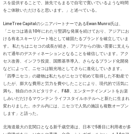
スを提供することで、旅先でもまるで自宅で寛いでいるような時間
をご体験いただけると思います。」と述べている。
LimeTree CapitalのシニアパートナーであるEwan Munro氏は、
「ニセコは過去10年にわたり堅調な発展を続けており、アジアにお
ける有名スキーリゾート地として確固たるブランドを確立していま
す。 私たちはニセコの成長が続き、アジアからの強い需要に支えら
れて通年のデスティネーションとなることを確信しています。アク
セス改善、インフラ投資、国際基準導入、さらなるブランド化開発
などによって、ニセコは観光地としてさらに進化していきます。
「四季ニセコ」の建物は私たちがニセコで初めて取得した不動産で
したが、膨大な費用と労力を費やしたことにより、現代的で活気に
満ち、独自のホスピタリティ、F&B、エンターテインメントをお楽
しみいだだけるマウンテン ライフスタイルホテルへと新たに生まれ
変わりました。ホテル内には、ニセコで人気の施設も複数オープン
します」と語った。
北海道最大の玄関口となる新千歳空港は、日本で5番目に利用者が多