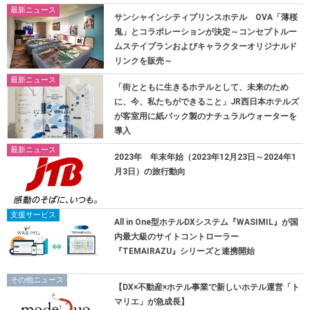
最新ニュース
サンシャインシティプリンスホテル OVA「薄桜
鬼」とコラボレーションが決定～コンセプトルー
ムステイプランおよびキャラクターオリジナルド
リンクを販売～
最新ニュース
「街とともに生きるホテルとして、未来のため
に、今、私たちができること」JR西日本ホテルズ
が客室用に紙パック製のナチュラルウォーターを
導入
最新ニュース
2023年 年末年始（2023年12月23日～2024年1
月3日）の旅行動向
支援サービス
All in One型ホテルDXシステム『WASIMIL』が国
内最大級のサイトコントローラー
『TEMAIRAZU』シリーズと連携開始
その他ニュース
【DX×不動産×ホテル事業で新しいホテル運営「ト
マリエ」が急成長】