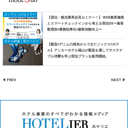
オンラインのセミナー
【宿泊・観光業界必見セミナー！】 WEB集客施策
とスマートチェックインから考える宿泊DX〜集客
数増加×業務効率化×顧客体験向上〜
ホテル関連｜新サービス
【藍染×デニムの残糸からできたソックス×ホテ
ル】アンカーホテル福山が藍染を通してサステナ
ブル消費を学ぶ宿泊プランを販売開始。
PREV
NEXT