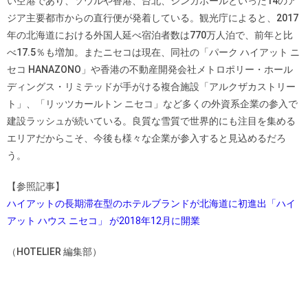
い空港であり、ソウルや香港、台北、シンガポールといった14のア
ジア主要都市からの直行便が発着している。観光庁によると、2017
年の北海道における外国人延べ宿泊者数は770万人泊で、前年と比
べ17.5％も増加。またニセコは現在、同社の「パーク ハイアット ニ
セコ HANAZONO」や香港の不動産開発会社メトロポリー・ホール
ディングス・リミテッドが手がける複合施設「アルクザカストリー
ト」、「リッツカールトン ニセコ」など多くの外資系企業の参入で
建設ラッシュが続いている。良質な雪質で世界的にも注目を集める
エリアだからこそ、今後も様々な企業が参入すると見込めるだろ
う。
【参照記事】
ハイアットの長期滞在型のホテルブランドが北海道に初進出「ハイ
アット ハウス ニセコ」 が2018年12月に開業
（HOTELIER 編集部）