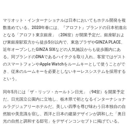
マリオット・インターナショナルは日本においてもホテル開発を複
数進めている。2020年春には、『アロフト』ブランドの日本初進出
となる「アロフト東京銀座」（206室）が開業予定だ。銀座駅およ
び東銀座駅双方から徒歩5分以内で、東急プラザやGINZA PLACE、
近年オープンしたGINZA SIXなどの人気施設からも徒歩圏内にあ
る。同ブランドのDNAであるハイテクを取り入れ、客室ではゲスト
のスマートフォンやApple Watchをルームキーとして使うことがで
き、従来のルームキーを必要としないキーレスシステムを採用する
という。
同年5月には「ザ・リッツ・カールトン日光」（94室）を開業予定
だ。日光国立公園内に立地し、栃木県で初となるインターナショナ
ルラグジュアリーホテルだ。美しい四季を尊び味わう日本独自の自
然観や美意識を宿し、西洋と日本の建築デザインが調和した「奥日
光の自然と調和する邸宅」をデザインコンセプトに掲げている。