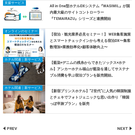
支援サービス
All in One型ホテルDXシステム『WASIMIL』が国
内最大級のサイトコントローラー
『TEMAIRAZU』シリーズと連携開始
オンラインのセミナー
【宿泊・観光業界必見セミナー！】 WEB集客施策
とスマートチェックインから考える宿泊DX〜集客
数増加×業務効率化×顧客体験向上〜
ホテル関連｜新サービス
【藍染×デニムの残糸からできたソックス×ホテ
ル】アンカーホテル福山が藍染を通してサステナ
ブル消費を学ぶ宿泊プランを販売開始。
ホテル関連｜新サービス
【新宿プリンスホテル】”Z世代”に人気の韓国制服
とチェキでフォトジェニックな思い出作り「韓国
っぽ卒旅プラン」を販売
PREV
NEXT