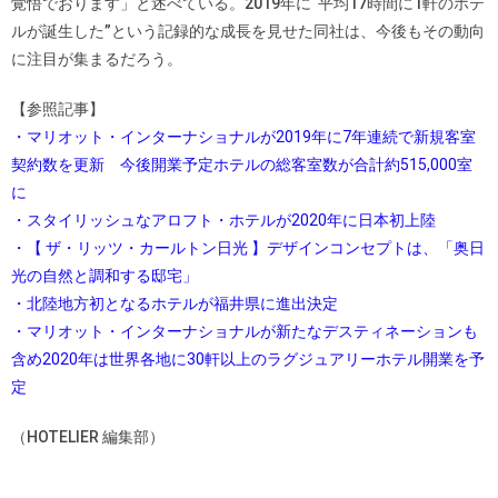
覚悟でおります」と述べている。2019年に“平均17時間に1軒のホテ
ルが誕生した”という記録的な成長を見せた同社は、今後もその動向
に注目が集まるだろう。
【参照記事】
・マリオット・インターナショナルが2019年に7年連続で新規客室
契約数を更新 今後開業予定ホテルの総客室数が合計約515,000室
に
・スタイリッシュなアロフト・ホテルが2020年に日本初上陸
・【 ザ・リッツ・カールトン日光 】デザインコンセプトは、「奥日
光の自然と調和する邸宅」
・北陸地方初となるホテルが福井県に進出決定
・マリオット・インターナショナルが新たなデスティネーションも
含め2020年は世界各地に30軒以上のラグジュアリーホテル開業を予
定
（HOTELIER 編集部）