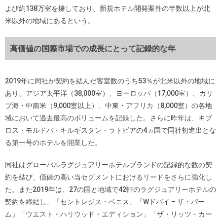
よび約138万室を擁しており、新規ホテル開発案件の半数以上が北
米以外の地域にあるという。
高価値の国際市場での成長にとって記録的な年
2019年に同社が契約を結んだ客室数のうち53％が北米以外の地域に
あり、アジア太平洋（38,000室）、ヨーロッパ（17,000室）、カリ
ブ海・中南米（9,000室以上）、中東・アフリカ（8,000室）の各地
域において過去最高のボリュームを記録した。さらに昨年は、キプ
ロス・モルドバ・キルギスタン・ラトビアの4ヵ国で同社初進出とな
る第一号のホテルを開業した。
同社はグローバルラグジュアリーホテルブランドの記録的な数の契
約を結び、価値の高い当セグメントにおけるリードをさらに強化し
た。また2019年は、27の国と地域で42軒のラグジュアリーホテルの
契約を締結し、「セントレジス・ベニス」「Wドバイ – ザ・パー
ム」「ウエスト・ハリウッド・エディション」「ザ・リッツ・カー