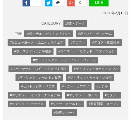
0
LINE
2020年2月13日
CATEGORY :
調査・データ
TAG :
#ACホテル・バイ・マリオット
#Wドバイ – ザ・パーム
#Wニューヨーク ・ユニオンスクエア
#アロフト
#アロフト東京銀座
#ウェスティンホテル横浜
#ウエスト・ハリウッド・エディション
#オールインクルーシブ・プラットフォーム
#コートヤード・バイ・マリオット福井
#ザ・リッツ・カールトン プネ
#ザ・リッツ・カールトン日光
#ザ・リッツ・カールトン福岡
#セントレジス・ベニス
#トニー・カプアノ
#ホテル
#マリオット・インターナショナル
#マリオット・ホテル
#モクシー
#ラグジュアリーホテル
#リッツ・カールトン
#新規開業・オープン
#調査レポート