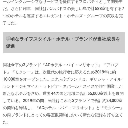
ールインクルーシブなサービスを提供するプロパティとして開発中
だ。さらに昨年、同社はバルバドスの美しい島で計588室を有する7
つのホテルを運営するエレガント・ホテルズ・グループの買収を完
了した。
手頃なライフスタイル・ホテル・ブランドが当社成長を
促進
同社傘下の3ブランド『ACホテル・バイ・マリオット』『アロフ
ト』『モクシー』は、次世代の旅行者に応えるため2019年に約
10,000室をオープンした。これら3ブランドは、ギリシャ・アイル
ランド・ジャマイカ・ラトビア・ネパール・スイスで昨年開業した
新たなホテルを含め、世界44の国と地域に合計65,000室以上を展開
している。2019年の間、当社はこれら3ブランドで合計約24,000室
の契約を締結し、『ACホテル・バイ・マリオット』と『モクシー』
の両ブランドにとっての客室数契約において新たな記録を打ち立て
た。