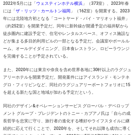
2022年5月には「
ウェスティンホテル横浜
」（373室）、2023年春
には「
ザ・リッツ・カールトン福岡
」（162室）を開業する。2023
年には北陸地方初となる「コートヤード・バイ・マリオット福井」
（約252室）を開業予定だ。同年に新幹線が開通予定の福井駅から
徒歩圏内に建設予定で、住宅やレンタルスペース、オフィス施設な
どが集まる多目的利用ビルの一部となる予定だ。会議室やボールル
ーム、オールデイダイニング、日本食レストラン、ロビーラウンジ
を完備することが予定されている。
また、2020年には東京や奈良を含め世界各地に30軒以上のラグジュ
アリーホテルを開業予定だ。開発案件にはアイスランド・モンテネ
グロ・フィリピンなど、同社のラグジュアリーポートフォリオに15
を超える新たな国と地域が加わる予定だという。
同社のデザイン&オペレーションサービス グローバル・デベロップ
メント グループ・プレジデントのトニー・カプアノ氏は「自らの成
長哲学を忠実に守り、旅行者の進化する嗜好やライフスタイルに継
続的に応えて行くことで、2020年を、そしてそれ以降も成功に導く