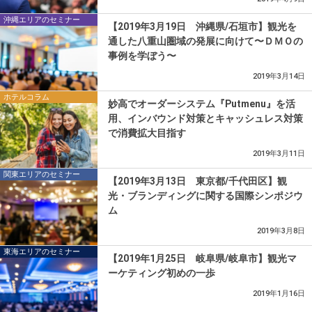
沖縄エリアのセミナー
【2019年3月19日 沖縄県/石垣市】観光を
通した八重山圏域の発展に向けて〜ＤＭＯの
事例を学ぼう〜
2019年3月14日
ホテルコラム
妙高でオーダーシステム『Putmenu』を活
用、インバウンド対策とキャッシュレス対策
で消費拡大目指す
2019年3月11日
関東エリアのセミナー
【2019年3月13日 東京都/千代田区】観
光・ブランディングに関する国際シンポジウ
ム
2019年3月8日
東海エリアのセミナー
【2019年1月25日 岐阜県/岐阜市】観光マ
ーケティング初めの一歩
2019年1月16日