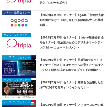
テクノロジーを紹介！
ホテル・旅館セミナー
【2022年4月22日 セミナー】Agoda「京都観光需
要回復に向けて 今取り組むべき販路拡大への基礎
知識」
オンラインのセミナー
【2022年2月25日 セミナー】【tripla/船井総研 合
同セミナー】 宿泊業のためのデジタルマーケティ
ング＆レベニューマネジメント
オンラインのセミナー
【2022年2月17日 セミナー】第1回ホテルづくり
セミナー「ポストコロナ ホテルの育て方〜多様化
していく顧客が求めるホテルブランドの価値〜」
オンラインのセミナー
【2022年2月14日 セミナー】補助金を活用した宿
泊DXに関する無料オンラインセミナー
オンラインのセミナー
【2022年3月18日 セミナー】アフターコロナの観