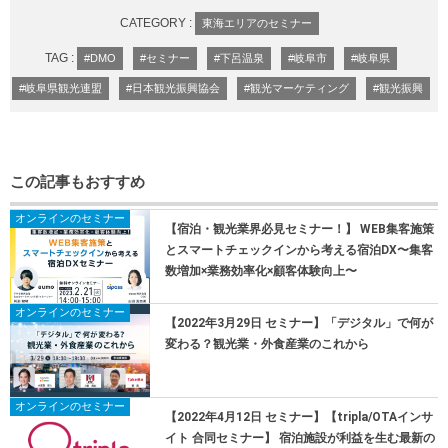
CATEGORY :
東海エリアのセミナー
TAG :
#DMO
#セミナー
#下呂温泉
#岐阜市
#岐阜県
#岐阜県観光連盟
#日本観光振興協会
#観光マーケティング
#観光振興
この記事もおすすめ
オンラインのセミナー
【宿泊・観光業界必見セミナー！】 WEB集客施策
とスマートチェックインから考える宿泊DX〜集客
数増加×業務効率化×顧客体験向上〜
オンラインのセミナー
【2022年3月29日 セミナー】「デジタル」で何が
変わる？観光業・外食産業のこれから
オンラインのセミナー
【2022年4月12日 セミナー】【tripla/OTAインサ
イト 合同セミナー】 宿泊施設が利益を生む最新の