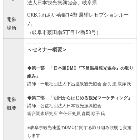
法人日本観光振興協会、岐阜県
OKBふれあい会館14階 展望レセプションルー
開催
ム
場所
（岐阜市薮田南5丁目14番53号）
＜セミナー概要＞
◆第一部 「日本版DMO『下呂温泉観光協会』の取り
組み」
講師：一般社団法人下呂温泉観光協会 会長 瀧 康洋 氏
◆第二部 「明日からはじめる観光マーケティング」
開催
講師：公益社団法人日本観光振興協会
概要
総合調査研究所 主任研究員 森岡 順子 氏
※岐阜県観光連盟のDMOに関する取り組み説明も実施
します