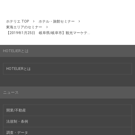
ホテリエ TOP
ホテル・旅館セミナー
東海エリアのセミナー
【2019年1月25日 岐阜県/岐阜市】観光マーケテ...
HOTELIERとは
HOTELIERとは
ニュース
開業/不動産
法規制・条例
調査・データ