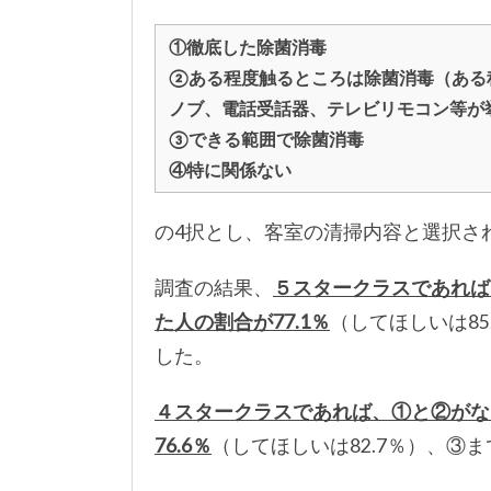
①徹底した除菌消毒
②ある程度触るところは除菌消毒（ある
ノブ、電話受話器、テレビリモコン等が
③できる範囲で除菌消毒
④特に関係ない
の4択とし、客室の清掃内容と選択さ
調査の結果、
５スタークラスであれば
た人の割合が77.1％
（してほしいは85
した。
４スタークラスであれば、①と②がな
76.6％
（してほしいは82.7％）、③