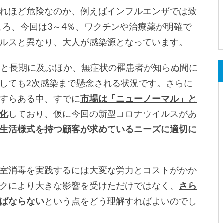
れほど危険なのか、例えばインフルエンザでは致
ころ、今回は3～4％、ワクチンや治療薬が明確で
ルスと異なり、大人が感染源となっています。
日と長期に及ぶほか、無症状の罹患者が知らぬ間に
しても2次感染まで懸念される状況です。さらに
すらある中、すでに
市場は「ニューノーマル」と
化
しており、仮に今回の新型コロナウイルスがあ
生活様式を持つ顧客が求めているニーズに適切に
室消毒を実践するには大変な労力とコストがかか
クにより大きな影響を受けただけではなく、
さら
ばならない
という点をどう理解すればよいのでし