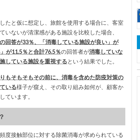
したと仮に想定し、旅館を使用する場合に、客室
ていないが清潔感がある施設を比較した場合、
の回答が33％、「消毒している施設が良い」が
11.5％と合計76.5％
の回答者が
消毒していな
施している施設を重視する
という結果でした。
りもそもそもその前に、消毒を含めた防疫対策の
ている
様子が窺え、その取り組み如何が、顧客か
しています。
？
頻度接触部位に対する除菌消毒が求められている