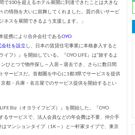
間で100を超えるホテル展開に到達できたことは大きな
々の情熱を大いに鼓舞してくれました。質の良いサービ
ジネスを展開できるよう支援します。」
資本提携により合弁会社である
OYO
N株式会社を設立
し、日本の賃貸住宅事業に本格参入すると
 ライフ）』を開始している。『OYO LIFE』は“旅するよ
ォンひとつで物件探し～入居～退去でき、さらに数日間
トサービスだ。首都圏を中心に1都3県でサービスを提供
より京都・兵庫・名古屋でのサービス提供を開始するとい
LIFE Biz（オヨライフビズ）』を開始した。『OYO
供するサービスで、法人会員などの年会費は不要、仲介手
件はマンションタイプ（1K～）と一軒家タイプで、東京