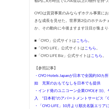
都内に6月時点で1,700室以上の物件を持つ
OYOは賃貸事業のみならずホテル事業に
きな成長を見せた。世界第2位のホテルチ
か、その動向に今後ますます注目が集まり
■「OYO」公式サイトは
こちら
。
■「OYO LIFE」公式サイトは
こちら
。
■「OYO LIFE Biz」公式サイトは
こちら
。
【参照記事】
・OYO Hotels Japanが日本で全国
始 充実のおもてなしを日本でも提供
・インド発のユニコーン企業OYO(オヨ)
入 “日本初”のアパートメントサービス「OY
・「OYO LIFE」10月より順次名阪エ