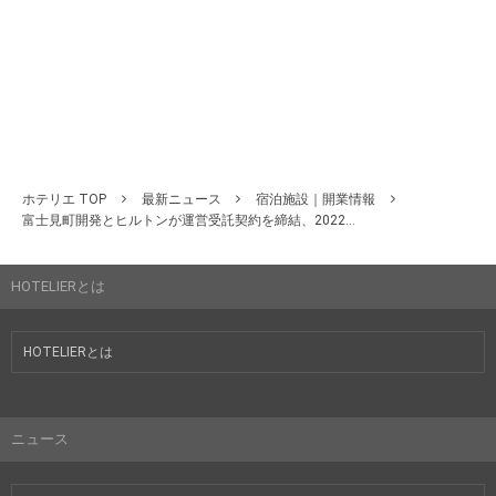
ホテリエ TOP
最新ニュース
宿泊施設｜開業情報
富士見町開発とヒルトンが運営受託契約を締結、2022...
HOTELIERとは
HOTELIERとは
ニュース