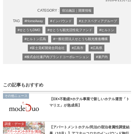
2018年11月7日
CATEGORY :
宿泊施設｜開業情報
TAG :
#HomeAway
#インバウンド
#エクスペディアグループ
#せとうちDMO
#せとうち観光活性化ファンド
#ヒルトン
#ヒルトン広島
#一般社団法人せとうち観光推進機構
#富士見町開発合同会社
#広島市
#広島県
#株式会社瀬戸内ブランドコーポレーション
#瀬戸内
この記事もおすすめ
その他ニュース
【DX×不動産×ホテル事業で新しいホテル運営「ト
マリエ」が急成長】
調査・データ
【アパートメントホテル/民泊の宿泊者属性調査結
果（10月）】アフターコロナのインバウンド旅行