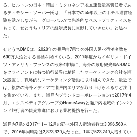
る。ヒルトンの日本・韓国・ミクロネシア地区運営最高責任者であ
るティモシー・ソーパー氏は、「日本での55年以上のホテル運営経
験を活かしながら、グローバルかつ先進的なベストプラクティスを
もって、せとうちエリアの経済成長に貢献していきたい」と述べ
た。
せとうちDMOは、2020年の瀬戸内7県での外国人延べ宿泊者数を
600万人泊とする目標を掲げている。2017年度からイギリス・ドイ
ツ・アメリカ・フランスの欧米4市場に、海外の政府観光局やDMO
をクライアントに持つ旅行業界に精通したマーケティング会社を順
次設置し、戦略的なマーケティング活動に取り組んできた。最近で
は、複数の海外メディアで瀬戸内エリアが取り上げられるなど注目
を集めている。また、瀬戸内ブランドコーポレーションは2017年4
月、エクスペディアグループのHomeAwayと瀬戸内地域のインバウ
ンド旅行者の観光推進における業務提携を行った。
瀬戸内7県の2017年1～12月の延べ外国人宿泊者数は3,396,560人
で、2016年同時期は2,873,320人だった。1年で523,240人増えてい