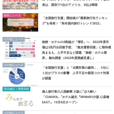
者は、国別で1位がアメリカ、2位は韓国
最新ニュース
「全国旅行支援」開始後の“最新旅行先ランキン
グ”を発表！「秋冬国内旅行トレンド2022」
その他ニュース
旅館・ホテルの4割超が「増収」へ 2022年度市
場は3兆円台回復予想、「観光需要回復」に期待感
高まるも、人手不足など課題 「旅館・ホテル業
界」 動向調査（2022年度業績見通し）
その他ニュース
「全国旅行支援」と「水際対策の緩和」、３社に
１社がプラスの影響 人手不足や新型コロナ対策
が課題
宿泊施設｜開業情報
個人旅行客の入国解禁 大阪に“ほろ酔い
「IZAKAYA」”ホテル誕生『MIMARU大阪 心斎橋
EAST』 10月6日オープン
その他ニュース