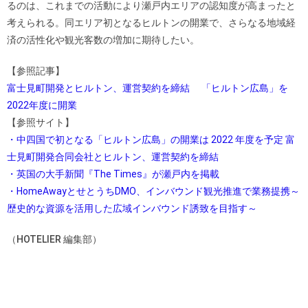
るのは、これまでの活動により瀬戸内エリアの認知度が高まったと
考えられる。同エリア初となるヒルトンの開業で、さらなる地域経
済の活性化や観光客数の増加に期待したい。
【参照記事】
富士見町開発とヒルトン、運営契約を締結 「ヒルトン広島」を
2022年度に開業
【参照サイト】
・中四国で初となる「ヒルトン広島」の開業は 2022 年度を予定 富
士見町開発合同会社とヒルトン、運営契約を締結
・英国の大手新聞『The Times』が瀬戸内を掲載
・HomeAwayとせとうちDMO、インバウンド観光推進で業務提携～
歴史的な資源を活用した広域インバウンド誘致を目指す～
（HOTELIER 編集部）