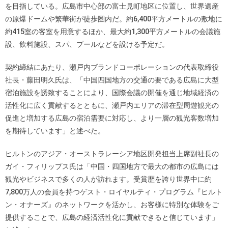
を目指している。広島市中心部の富士見町地区に位置し、世界遺産
の原爆ドームや繁華街が徒歩圏内だ。約6,400平方メートルの敷地に
約415室の客室を用意するほか、最大約1,300平方メートルの会議施
設、飲料施設、スパ、プールなどを設ける予定だ。
契約締結にあたり、瀬戸内ブランドコーポレーションの代表取締役
社長・藤田明久氏は、「中国四国地方の交通の要である広島に大型
宿泊施設を誘致することにより、国際会議の開催を通じ地域経済の
活性化に広く貢献するとともに、瀬戸内エリアの滞在型周遊観光の
促進と増加する広島の宿泊需要に対応し、より一層の観光客数増加
を期待しています」と述べた。
ヒルトンのアジア・オーストラレーシア地区開発担当上席副社長の
ガイ・フィリップス氏は「中国・四国地方で最大の都市の広島には
観光やビジネスで多くの人が訪れます。受賞歴を誇り世界中に約
7,800万人の会員を持つゲスト・ロイヤルティ・プログラム『ヒルト
ン・オナーズ』のネットワークを活かし、お客様に特別な体験をご
提供することで、広島の経済活性化に貢献できると信じています」