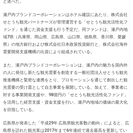
と述べた。
瀬戸内ブランドコーポレーションはホテル建設にあたり、株式会社
せとうち観光パートナーズが管理運営する「せとうち観光活性化フ
ァンド」を通じた資金支援も行う予定だ。同ファンドは、瀬戸内地
域7県（兵庫県、岡山県、広島県、山口県、徳島県、香川県、愛媛
県）の地方銀行および株式会社日本政策投資銀行と、株式会社海外
需要開発支援機構の出資により組成されている。
また、瀬戸内ブランドコーポレーションは、瀬戸内の魅力を国内外
の人に発信し新たな観光需要を創造する一般社団法人せとうち観光
推進機構と緊密な連携をとり、プロモーションを通じて創出した観
光需要の受け皿として自主事業を展開している。加えて、事業者に
対する事業開発支援や、98億円の「せとうち観光活性化ファンド」
を活用した経営支援・資金支援を行い、瀬戸内地域の価値の最大化
を目指している。
広島県が発表した「平成29年 広島県観光客数の動向」によると、広
島県を訪れた観光客は2017年まで6年連続で過去最高を更新してい