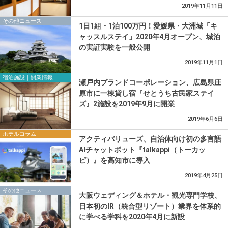
2019年11月11日
その他ニュース
1⽇1組・1泊100万円！愛媛県・大洲城「キ
ャッスルステイ」2020年4⽉オープン、城泊
の実証実験を一般公開
2019年11月1日
宿泊施設｜開業情報
瀬戸内ブランドコーポレーション、広島県庄
原市に一棟貸し宿『せとうち古民家ステイ
ズ』2施設を2019年9月に開業
2019年6月6日
ホテルコラム
アクティバリューズ、自治体向け初の多言語
AIチャットボット『talkappi（トーカッ
ピ）』を高知市に導入
2019年4月25日
その他ニュース
大阪ウェディング＆ホテル・観光専門学校、
日本初のIR（統合型リゾート）業界を体系的
に学べる学科を2020年4月に新設