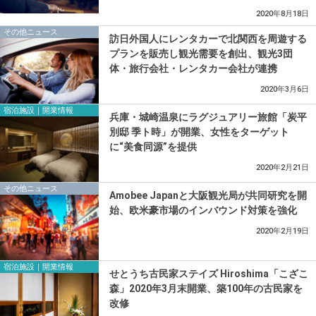
2020年8月18日
その他ニュース
訪日外国人にレンタカーで北関西を周遊する
プランを販売し観光需要を創出、観光3団
体・旅行会社・レンタカー会社が連携
2020年3月6日
宿泊施設｜開業情報
兵庫・城崎温泉にラグジュアリー旅館「炭平
別邸 季ト時」が開業、女性をターゲット
に“美食同源”を提供
2020年2月21日
その他ニュース
Amobee Japanと大阪観光局が共同研究を開
始、欧米豪市場のインバウンド対策を強化
2020年2月19日
宿泊施設｜開業情報
せとうち古民家ステイズ Hiroshima「こざこ
森」2020年3月末開業、築100年の古民家を
改修