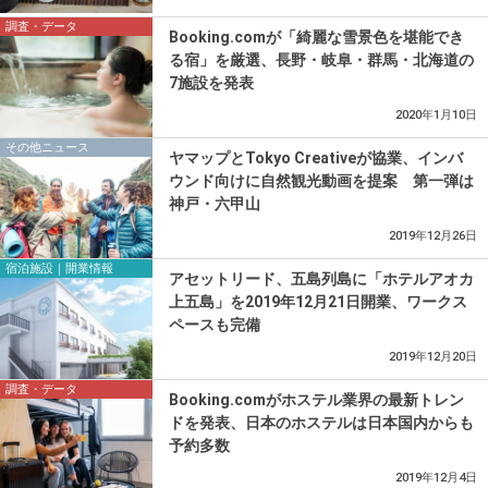
調査・データ
Booking.comが「綺麗な雪景色を堪能でき
る宿」を厳選、長野・岐阜・群馬・北海道の
7施設を発表
2020年1月10日
その他ニュース
ヤマップとTokyo Creativeが協業、インバ
ウンド向けに自然観光動画を提案 第一弾は
神戸・六甲山
2019年12月26日
宿泊施設｜開業情報
アセットリード、五島列島に「ホテルアオカ
上五島」を2019年12月21日開業、ワークス
ペースも完備
2019年12月20日
調査・データ
Booking.comがホステル業界の最新トレン
ドを発表、日本のホステルは日本国内からも
予約多数
2019年12月4日