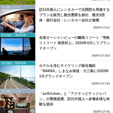
その他ニュース
訪日外国人にレンタカーで北関西を周遊する
プランを販売し観光需要を創出、観光3団
体・旅行会社・レンタカー会社が連携
2020年3月6日
宿泊施設｜開業情報
全室オーシャンビューの離島リゾート「壱岐
リトリート 海里村上」2020年4月にリブラン
ドオープン
2020年2月25日
宿泊施設｜開業情報
ホテルを含むサイクリング総合施設
「WAKKA」しまなみ海道・大三島に2020年
3月グランドオープン
2020年2月14日
その他ニュース
「airKitchen」と「アクティビティジャパ
ン」が業務提携、訪日外国人へ多種多様な体
験を提供
2020年2月4日