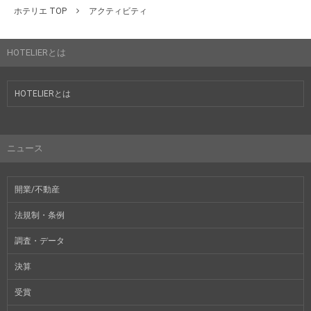
ホテリエ TOP
アクティビティ
HOTELIERとは
HOTELIERとは
ニュース
開業/不動産
法規制・条例
調査・データ
決算
受賞