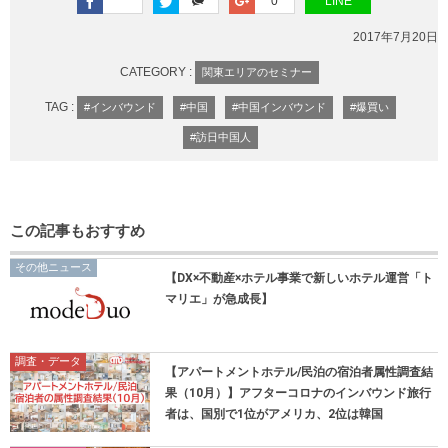
0
LINE
2017年7月20日
CATEGORY :
関東エリアのセミナー
TAG :
#インバウンド
#中国
#中国インバウンド
#爆買い
#訪日中国人
この記事もおすすめ
その他ニュース
【DX×不動産×ホテル事業で新しいホテル運営「ト
マリエ」が急成長】
調査・データ
【アパートメントホテル/民泊の宿泊者属性調査結
果（10月）】アフターコロナのインバウンド旅行
者は、国別で1位がアメリカ、2位は韓国