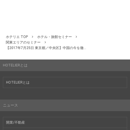
ホテリエ TOP
ホテル・旅館セミナー
関東エリアのセミナー
【2017年7月25日 東京都／中央区】中国の今を徹...
HOTELIERとは
HOTELIERとは
ニュース
開業/不動産