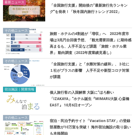
最新ニュース
「全国旅行支援」開始後の“最新旅行先ランキン
グ”を発表！「秋冬国内旅行トレンド2022」
その他ニュース
旅館・ホテルの4割超が「増収」へ 2022年度市
場は3兆円台回復予想、「観光需要回復」に期待感
高まるも、人手不足など課題 「旅館・ホテル業
界」 動向調査（2022年度業績見通し）
その他ニュース
「全国旅行支援」と「水際対策の緩和」、３社に
１社がプラスの影響 人手不足や新型コロナ対策
が課題
宿泊施設｜開業情報
個人旅行客の入国解禁 大阪に“ほろ酔い
「IZAKAYA」”ホテル誕生『MIMARU大阪 心斎橋
EAST』 10月6日オープン
その他ニュース
宿泊・民泊予約サイト「Vacation STAY」の登録
部屋数が10万室を突破！ 海外宿泊施設の取り扱い
も本格開始