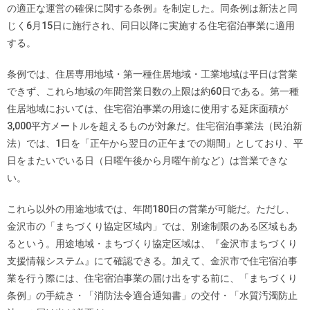
の適正な運営の確保に関する条例』を制定した。同条例は新法と同
じく6月15日に施行され、同日以降に実施する住宅宿泊事業に適用
する。
条例では、住居専用地域・第一種住居地域・工業地域は平日は営業
できず、これら地域の年間営業日数の上限は約60日である。第一種
住居地域においては、住宅宿泊事業の用途に使用する延床面積が
3,000平方メートルを超えるものが対象だ。住宅宿泊事業法（民泊新
法）では、1日を「正午から翌日の正午までの期間」としており、平
日をまたいでいる日（日曜午後から月曜午前など）は営業できな
い。
これら以外の用途地域では、年間180日の営業が可能だ。ただし、
金沢市の「まちづくり協定区域内」では、別途制限のある区域もあ
るという。用途地域・まちづくり協定区域は、『金沢市まちづくり
支援情報システム』にて確認できる。加えて、金沢市で住宅宿泊事
業を行う際には、住宅宿泊事業の届け出をする前に、「まちづくり
条例」の手続き・「消防法令適合通知書」の交付・「水質汚濁防止