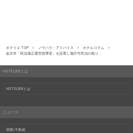
ホテリエ TOP
ノウハウ・アドバイス
ホテルコラム
金沢市「民泊適正運営指導室」を設置し無許可民泊の取り...
HOTELIERとは
HOTELIERとは
ニュース
開業/不動産