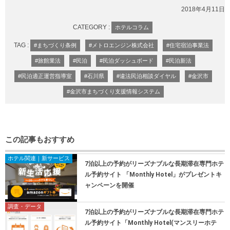
2018年4月11日
CATEGORY :
ホテルコラム
TAG :
#まちづくり条例
#メトロエンジン株式会社
#住宅宿泊事業法
#旅館業法
#民泊
#民泊ダッシュボード
#民泊新法
#民泊適正運営指導室
#石川県
#違法民泊相談ダイヤル
#金沢市
#金沢市まちづくり支援情報システム
この記事もおすすめ
ホテル関連｜新サービス
7泊以上の予約がリーズナブルな長期滞在専門ホテ
ル予約サイト 「Monthly Hotel」がプレゼントキ
ャンペーンを開催
調査・データ
7泊以上の予約がリーズナブルな長期滞在専門ホテ
ル予約サイト「Monthly Hotel(マンスリーホテ