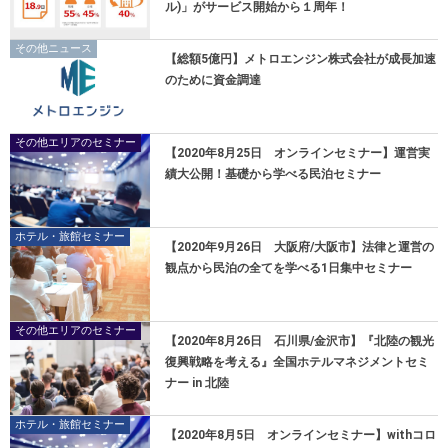
ル)」がサービス開始から１周年！
その他ニュース
【総額5億円】メトロエンジン株式会社が成長加速
のために資金調達
その他エリアのセミナー
【2020年8月25日 オンラインセミナー】運営実
績大公開！基礎から学べる民泊セミナー
ホテル・旅館セミナー
【2020年9月26日 大阪府/大阪市】法律と運営の
観点から民泊の全てを学べる1日集中セミナー
その他エリアのセミナー
【2020年8月26日 石川県/金沢市】『北陸の観光
復興戦略を考える』全国ホテルマネジメントセミ
ナー in 北陸
ホテル・旅館セミナー
【2020年8月5日 オンラインセミナー】withコロ