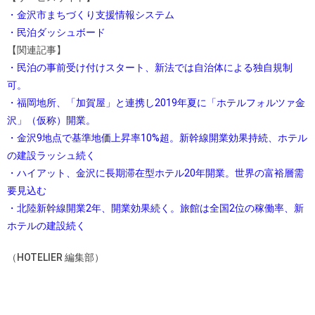
・金沢市まちづくり支援情報システム
・民泊ダッシュボード
【関連記事】
・民泊の事前受け付けスタート、新法では自治体による独自規制
可。
・福岡地所、「加賀屋」と連携し2019年夏に「ホテルフォルツァ金
沢」（仮称）開業。
・金沢9地点で基準地価上昇率10%超。新幹線開業効果持続、ホテル
の建設ラッシュ続く
・ハイアット、金沢に長期滞在型ホテル20年開業。世界の富裕層需
要見込む
・北陸新幹線開業2年、開業効果続く。旅館は全国2位の稼働率、新
ホテルの建設続く
（HOTELIER 編集部）