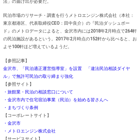
法」の届け出が必要だ。
民泊市場のリサーチ・調査を行うメトロエンジン株式会社（本社：
東京都港区、代表取締役CEO：田中良介）の『民泊ダッシュボー
ド』のメトロデータによると、金沢市内には2018年2月時点で264軒
の民泊施設があるという。2017年2月時点の152軒から比べると、お
よそ100軒ほど増えているようだ。
【参照記事】
金沢市、「民泊適正運営指導室」を設置 「違法民泊相談ダイヤ
ル」で無許可民泊の取り締まり強化
【参照サイト】
・旅館業・民泊の相談窓口について
・金沢市内で住宅宿泊事業（民泊）を始める皆さんへ
・まちづくり条例
【コーポレートサイト】
・金沢市
・メトロエンジン株式会社
【サービスサイト】