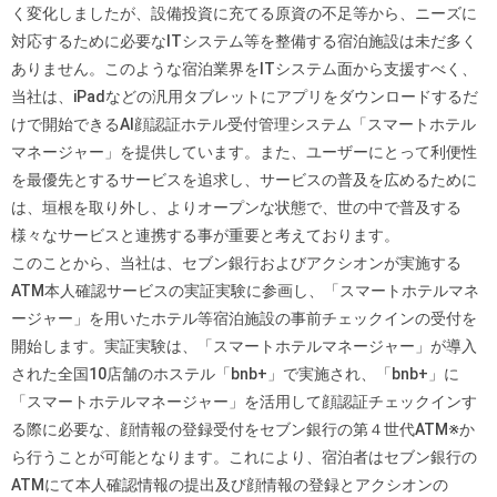
く変化しましたが、設備投資に充てる原資の不足等から、ニーズに
対応するために必要なITシステム等を整備する宿泊施設は未だ多く
ありません。このような宿泊業界をITシステム面から支援すべく、
当社は、iPadなどの汎用タブレットにアプリをダウンロードするだ
けで開始できるAI顔認証ホテル受付管理システム「スマートホテル
マネージャー」を提供しています。また、ユーザーにとって利便性
を最優先とするサービスを追求し、サービスの普及を広めるために
は、垣根を取り外し、よりオープンな状態で、世の中で普及する
様々なサービスと連携する事が重要と考えております。
このことから、当社は、セブン銀行およびアクシオンが実施する
ATM本人確認サービスの実証実験に参画し、「スマートホテルマネ
ージャー」を用いたホテル等宿泊施設の事前チェックインの受付を
開始します。実証実験は、「スマートホテルマネージャー」が導入
された全国10店舗のホステル「bnb+」で実施され、「bnb+」に
「スマートホテルマネージャー」を活用して顔認証チェックインす
る際に必要な、顔情報の登録受付をセブン銀行の第４世代ATM※か
ら行うことが可能となります。これにより、宿泊者はセブン銀行の
ATMにて本人確認情報の提出及び顔情報の登録とアクシオンの