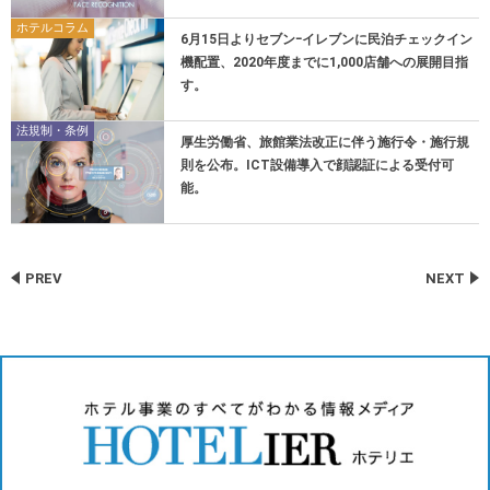
ホテルコラム
6月15日よりセブンｰイレブンに民泊チェックイン
機配置、2020年度までに1,000店舗への展開目指
す。
法規制・条例
厚生労働省、旅館業法改正に伴う施行令・施行規
則を公布。ICT設備導入で顔認証による受付可
能。
PREV
NEXT