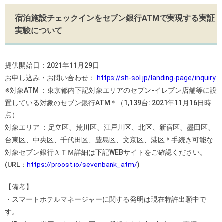
宿泊施設チェックインをセブン銀行ATMで実現する実証
実験について
提供開始日：2021年11月29日
お申し込み・お問い合わせ：
https://sh-sol.jp/landing-page/inquiry
※対象ATM ：東京都内下記対象エリアのセブン-イレブン店舗等に設
置している対象のセブン銀行ATM＊（1,139台: 2021年11月16日時
点）
対象エリア ：足立区、荒川区、江戸川区、北区、新宿区、墨田区、
台東区、中央区、千代田区、豊島区、文京区、港区＊手続き可能な
対象セブン銀行ＡＴＭ詳細は下記WEBサイトをご確認ください。
(URL：
https://proost.io/sevenbank_atm/
)
【備考】
・スマートホテルマネージャーに関する発明は現在特許出願中で
す。