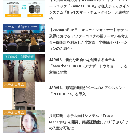
【⺠泊運営者必見!】Airbnb公式パートナーのスマ
ートロック「RemoteLOCK」が無人チェックイン
システム「&IoTスマートチェックイン」と連携開
始
ホテル・旅館セミナー
【2020年8月26日 オンラインセミナー】ホテル
業界における アフターコロナの新ノーマルを考え
る～顔認証を利用した非対面、非接触オペレーシ
ョンのご紹介～
宿泊施設｜開業情報
JARVIS、新たな出会いを創出するホテル
「an/other TOKYO（アナザートウキョー）」を
京橋に開業
ホテルコラム
JARVIS、顔認証機能がベースのAIアシスタント
「PLEN Cube」を導入
ホテルコラム
共同印刷、ホテル向けシステム「Travel
Manager」を開発。顔認証機能により“手ぶら”で
の入室が可能に