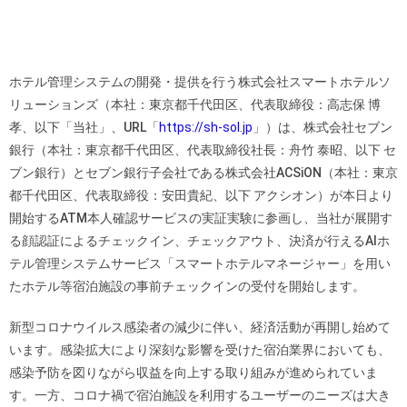
ホテル管理システムの開発・提供を行う株式会社スマートホテルソ
リューションズ（本社：東京都千代田区、代表取締役：高志保 博
孝、以下「当社」、URL「
https://sh-sol.jp
」）は、株式会社セブン
銀行（本社：東京都千代田区、代表取締役社長：舟竹 泰昭、以下 セ
ブン銀行）とセブン銀行子会社である株式会社ACSiON（本社：東京
都千代田区、代表取締役：安田貴紀、以下 アクシオン）が本日より
開始するATM本人確認サービスの実証実験に参画し、当社が展開す
る顔認証によるチェックイン、チェックアウト、決済が行えるAIホ
テル管理システムサービス「スマートホテルマネージャー」を用い
たホテル等宿泊施設の事前チェックインの受付を開始します。
新型コロナウイルス感染者の減少に伴い、経済活動が再開し始めて
います。感染拡大により深刻な影響を受けた宿泊業界においても、
感染予防を図りながら収益を向上する取り組みが進められていま
す。一方、コロナ禍で宿泊施設を利用するユーザーのニーズは大き