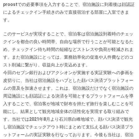
proostでの必要事項を入力することで、宿泊施設に到着後は顔認証
によるチェックイン手続きのみで直接宿泊する部屋に入室できま
す。
このサービスが実現することで、宿泊客は宿泊施設到着時のチェッ
クインを都合の良い時間帯、自由な場所で行うことが可能となるた
め、チェックイン待ち時間の短縮などストレスや負荷が軽減されま
す。また宿泊施設にとっては、業務効率化の促進や人件費などのコ
スト削減に繋がり、収益向上が見込めます。
今回のセブン銀行およびアクシオンが実施する実証実験への参画を
皮切りに、当社は宿泊施設をハブとした顔パス決済プラットフォー
ムの普及を加速させます。これは、宿泊施設だけでなく宿泊施設の
周辺施設にも顔認証による決済を可能とするプラットフォームを導
入することで、宿泊客が地域で財布を持たず旅行を楽しむことを可
能にし、結果として観光地域全体の活性化を実現する取り組みで
す。当社では2021年8月より石川県白峰地域で、顔パス決済で観光
し宿泊施設でチェックアウト時にまとめて支払える顔パス決済プラ
ットフォームの実証実験を行なっております。今後も当社は、宿泊