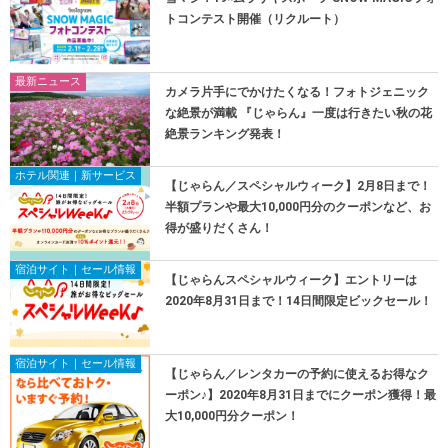
トコンテスト開催（リクルート）
最新ニュース
カメラ片手にでかけたくなる！フォトジェニック
な絶景が満載 『じゃらん』一度は行きたい秋の花
絶景ランキング発表！
ホテル関連｜新サービス
【じゃらん／スペシャルウィーク】2月8日まで！
半額プランや最大10,000円分のクーポンなど、お
得が盛りだくさん！
宿泊サイト｜セール情報
【じゃらんスペシャルウィーク】エントリーは
2020年8月31日まで！14日間限定ビックセール！
宿泊サイト｜セール情報
【じゃらん／レンタカーの予約に使えるお得なク
ーポン♪】2020年8月31日までにクーポン獲得！最
大10,000円分クーポン！