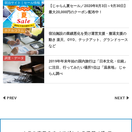
宿泊サイト｜セール情報
【じゃらん夏セール／2020年8月3日～9月30日】
最大20,000円のクーポン配布中！
ホテルコラム
宿泊施設の業績悪化を受け運営支援・撤退支援の
動き 楽天、OYO、テックアット、グランドゥース
など
調査・データ
2019年年末年始の国内旅行は「日本文化・伝統」
に注目、行ってみたい場所1位は「温泉地」 じゃ
らん調べ
PREV
NEXT