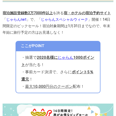
宿泊施設登録数
2万7000件以上
を誇る
宿・ホテルの宿泊予約サイト
「
じゃらんnet
」で、「
じゃらんスペシャルウィーク
」開催！
14日
間限定のビックセール！宿泊対象期間は1月31日までなので、年末
年始に旅行予定の方はお見逃しなく！
ここがPOINT
・抽選で
2020名様に
じゃらん
1000ポイン
ト
が当たる！
・事前カード決済で、さらに
ポイント5％
還元
！
・
最大10,000円分のクーポン
配布！