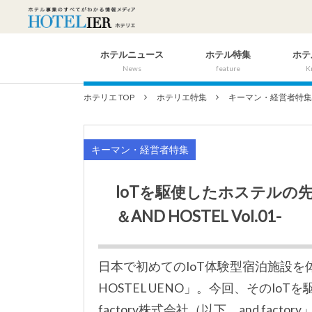
ホテルニュース
ホテル特集
ホテ
News
feature
K
ホテリエ TOP
ホテリエ特集
キーマン・経営者特
キーマン・経営者特集
IoTを駆使したホステルの先駆者
＆AND HOSTEL Vol.01-
日本で初めてのIoT体験型宿泊施設を
HOSTEL UENO」。今回、そのIo
factory株式会社（以下、and fac