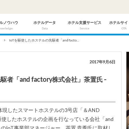
ルノウハウ
ホテルデータ
ホテル支援サービス
ホテルサイ
nowledge
Data
Service
OTA
集
IoTを駆使したホステルの先駆者「and facto...
2017年9月6日
「and factory株式会社」茶置氏 -
体現したスマートホステルの3号店「＆AND
Tを駆使したホステルの企画を行なっている会社「and
tory」のIoT事業部マネージャー、茶置 貴秀氏に取材し