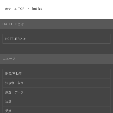
ホテリエ TOP
bnb kit
HOTELIERとは
HOTELIERとは
ニュース
開業/不動産
法規制・条例
調査・データ
決算
受賞