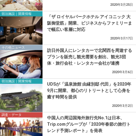
2020年3月25日
宿泊施設｜開業情報
「ザ ロイヤルパークホテル アイコニック 大
阪御堂筋」開業、ビジネスからファミリーま
で幅広い客層に対応
2020年3月17日
その他ニュース
訪日外国人にレンタカーで北関西を周遊する
プランを販売し観光需要を創出、観光3団
体・旅行会社・レンタカー会社が連携
2020年3月6日
宿泊施設｜開業情報
UDSが「温泉旅館 由縁別邸 代田」を2020年
9月に開業、都心のリトリートとして心身を
癒す時間を提供
2020年3月2日
調査・データ
中国人の周辺国海外旅行先No.1は日本、
Trip.comグループが「2020年春節の旅行ト
レンド予測レポート」を発表