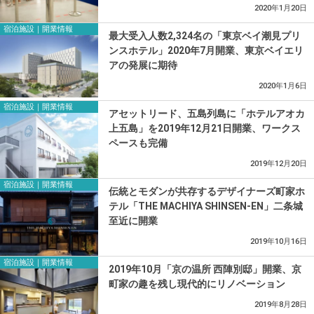
2020年1月20日
宿泊施設｜開業情報
最大受入人数2,324名の「東京ベイ潮見プリ
ンスホテル」2020年7月開業、東京ベイエリ
アの発展に期待
2020年1月6日
宿泊施設｜開業情報
アセットリード、五島列島に「ホテルアオカ
上五島」を2019年12月21日開業、ワークス
ペースも完備
2019年12月20日
宿泊施設｜開業情報
伝統とモダンが共存するデザイナーズ町家ホ
テル「THE MACHIYA SHINSEN-EN」二条城
至近に開業
2019年10月16日
宿泊施設｜開業情報
2019年10月「京の温所 西陣別邸」開業、京
町家の趣を残し現代的にリノベーション
2019年8月28日