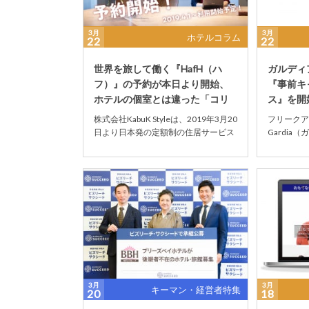
3月
3月
ホテルコラム
22
22
世界を旅して働く『HafH（ハ
ガルディ
フ）』の予約が本日より開始、
『事前キ
ホテルの個室とは違った「コリ
ス』を開
ビング」体験を
の損害の
株式会社KabuK Styleは、2019年3月20
フリークア
日より日本発の定額制の住居サービス
Gardia
『HafH（ハフ）』の施設予約を開...
年3月20
らず無断キャ
3月
3月
キーマン・経営者特集
20
18