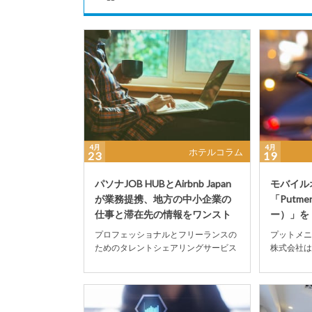
4月
4月
ホテルコラム
23
19
パソナJOB HUBとAirbnb Japan
モバイル
が業務提携、地方の中小企業の
「Putm
仕事と滞在先の情報をワンスト
ー）」を
ッ...
なホテル ハ
プロフェッショナルとフリーランスの
プットメニ
ためのタレントシェアリングサービス
株式会社は
『JOB HUB』を提供するパソナグルー
世保市のテ
プの株式会社...
ンボス内の『