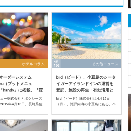
4月
ホテルコラム
その他ニュース
18
オーダーシステム
biid（ビード）、小豆島のシータ
enu（プットメニュ
イガーアイランドインの運営を
「handy」に搭載、『変
受託、施設の再生・有効活用と
ウス...
事業継承へ
ュー株式会社とボクシーズ
biid（ビード）株式会社は4月15日
2019年4月18日、長崎県佐
（月）、瀬戸内海の小豆島にある、ペ
ーマパークであるハウステ
ットと泊まれるリゾートマリンホテル
...
「シータイガー...