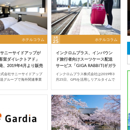
3月
ホテルコラム
ホテルコラム
25
のサニーサイドアップが
インクロムプラス、インバウン
客室ダイレクトアド」
ド旅行者向けスーツケース配送
発、2019年4月より販売
サービス「GIGA RABBIT(ギガラ
ビット)...
株式会社サニーサイドアップ
インクロムプラス株式会社は2019年3
送グループで海外関連事業
月25日、GPSを活用しリアルタイムで
株式会社ABCインターナシ
自身のスーツケースの場所を把握でき
ル...
る当日配送...