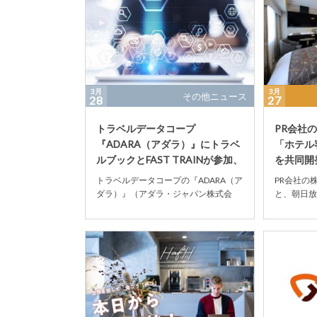
3月
3月
その他ニュース
28
27
トラベルデータコープ
PR会社
『ADARA（アダラ）』にトラベ
「ホテル
ルブックとFAST TRAINが参加、
を共同開
より高度なター...
開始
トラベルデータコープの『ADARA（ア
PR会社の
ダラ）』（アダラ・ジャパン株式会
と、朝日放
社）は2019年3月27日、ホテルをはじ
を展開する
めレンタカ...
ョナル、ホテ