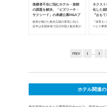
後継者不在に悩むホテル・旅館
ネクスト
の課題を解決、「ビズリーチ・
化した就
サクシード」の承継公募M&Aプ
『おもて
ラットフ...
面から業界
政府が掲げた観光立国の実現に向け、
『保育士バ
近年は全国各地で訪日外国人観光客が
ービス事業
増加。それに伴いホテルや旅館だけで
トビートが
なく、民泊、ゲスト...
職支援サービ
PREV
1
...
3
ホテル関連の
衛生対策やホテルの運営代行サービス、販促サービ