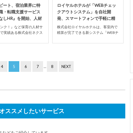
ビート、宿泊業界に特
ロイヤルホテルが「WEBチェッ
職・転職支援サービス
クアウトシステム」を自社開
なしHR』を開始、人材
発、スマートフォンで手軽に精
をサポー...
算
ンク！』など保育の人材サ
株式会社ロイヤルホテルは、客室内で
で実績ある株式会社ネクス
精算が完了できる新システム「WEBチ
、宿泊業界専門の就職・転
ェックアウトシステム」を自社で開発
ス「お...
し、同社が運営す...
4
5
6
7
...
8
NEXT
オススメしたいサービス
スなどをご紹介しています。