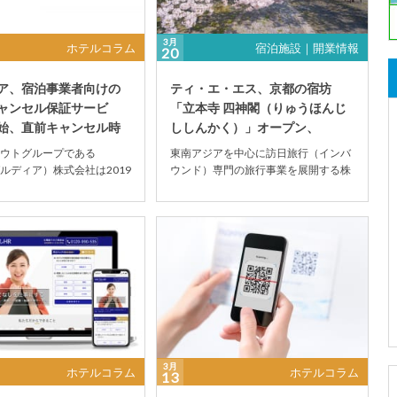
3月
ホテルコラム
宿泊施設｜開業情報
20
ア、宿泊事業者向けの
ティ・エ・エス、京都の宿坊
ャンセル保証サービ
「立本寺 四神閣（りゅうほんじ
始、直前キャンセル時
ししんかく）」オープン、
リスクヘッジに
ReValue事業の立...
ウトグループである
東南アジアを中心に訪日旅行（インバ
（ガルディア）株式会社は2019
ウンド）専門の旅行事業を展開する株
日、宿泊予約をしたにも関わ
式会社TAS（ティ・エ・エス）は2019
...
年3月19日...
3月
ホテルコラム
ホテルコラム
13