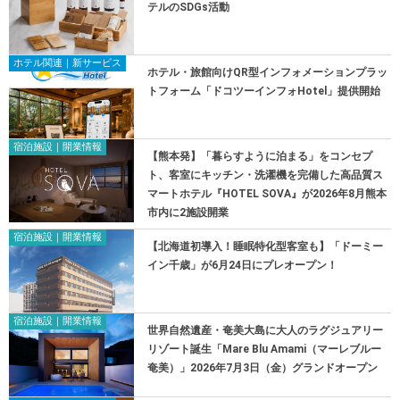
テルのSDGs活動
ホテル関連｜新サービス
ホテル・旅館向けQR型インフォメーションプラッ
トフォーム「ドコツーインフォHotel」提供開始
宿泊施設｜開業情報
【熊本発】「暮らすように泊まる」をコンセプ
ト、客室にキッチン・洗濯機を完備した高品質ス
マートホテル『HOTEL SOVA』が2026年8月熊本
市内に2施設開業
宿泊施設｜開業情報
【北海道初導入！睡眠特化型客室も】「ドーミー
イン千歳」が6月24日にプレオープン！
宿泊施設｜開業情報
世界自然遺産・奄美大島に大人のラグジュアリー
リゾート誕生「Mare Blu Amami（マーレブルー
奄美）」2026年7月3日（金）グランドオープン