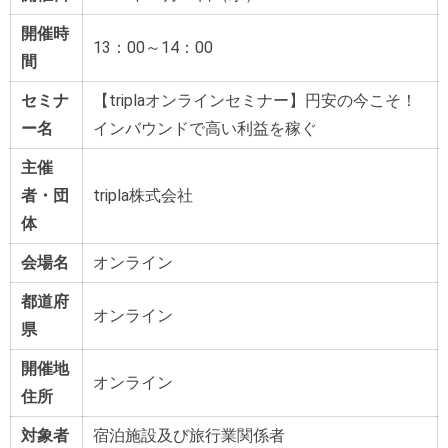
開催時
13：00～14：00
間
セミナ
【triplaオンラインセミナー】円安の今こそ！
ー名
インバウンド
で高い利益を稼ぐ
主催
者・団
tripla株式会社
体
会場名
オンライン
都道府
オンライン
県
開催地
オンライン
住所
対象者
宿泊施設及び旅行業関係者