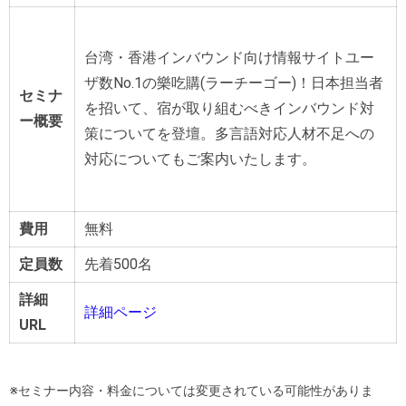
台湾・香港インバウンド向け情報サイトユー
ザ数No.1の樂吃購
(ラーチーゴー)！日本担当者
セミナ
を招いて、宿が取り組むべきインバ
ウンド対
ー概要
策についてを登壇。多言語対応人材不足への
対応について
もご案内いたします。
費用
無料
定員数
先着500名
詳細
詳細ページ
URL
※セミナー内容・料金については変更されている可能性がありま