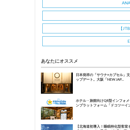
AN
【JT
E
あなたにオススメ
日本発祥の「サウナ×カプセル」
ップデート。大阪「NEW JAP...
ホテル・旅館向けQR型インフォメ
ンプラットフォーム「ドコツーイン.
【北海道初導入！睡眠特化型客室