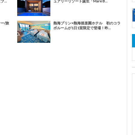
...
ュアリーリゾート誕生「Mare B...
ナー/旅
熱海プリン×熱海後楽園ホテル 初のコラ
ボルームが1日1室限定で登場！昨...