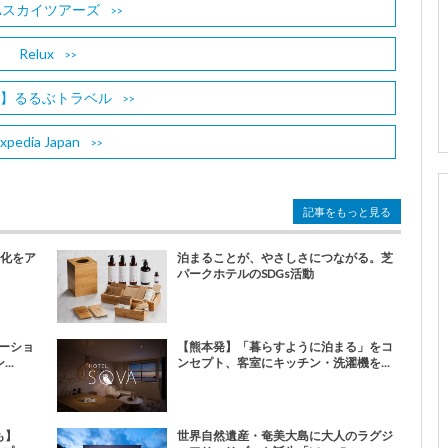
Aスカイツアーズ
Relux
B】るるぶトラベル
xpedia Japan
記事をもっと見る
文化をア
泊まることが、やさしさにつながる。芝
パークホテルのSDGs活動
ーショ
【熊本発】「暮らすように泊まる」をコ
..
ンセプト、客室にキッチン・洗濯機を...
も】
世界自然遺産・奄美大島に大人のラグジ