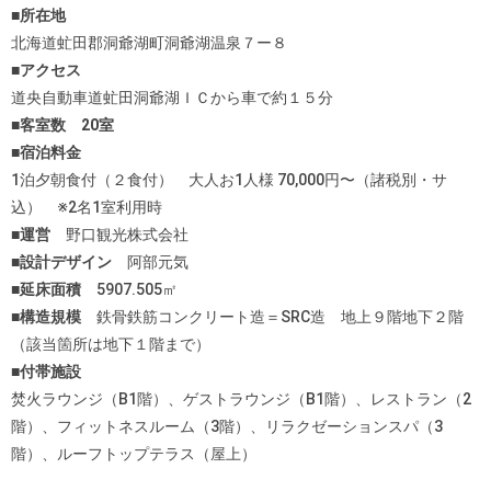
■所在地
北海道虻田郡洞爺湖町洞爺湖温泉７ー８
■アクセス
道央自動車道虻田洞爺湖ＩＣから車で約１５分
■客室数 20室
■宿泊料金
1泊夕朝食付（２食付） 大人お1人様 70,000円〜（諸税別・サ
込） ※2名1室利用時
■運営
野口観光株式会社
■設計デザイン
阿部元気
■延床面積
5907.505㎡
■構造規模
鉄骨鉄筋コンクリート造＝SRC造 地上９階地下２階
（該当箇所は地下１階まで）
■付帯施設
焚火ラウンジ（B1階）、ゲストラウンジ（B1階）、レストラン（2
階）、フィットネスルーム（3階）、リラクゼーションスパ（3
階）、ルーフトップテラス（屋上）