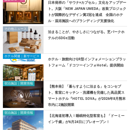
日本発祥の「サウナ×カプセル」文化をアップデー
ト。大阪「NEW JAPAN UMEDA」改装プロジェク
トが国際的なデザイン賞2冠を達成 全国のホテ
ル・温浴施設へのブランディング支援強化
その他ニュース
泊まることが、やさしさにつながる。芝パークホ
テルのSDGs活動
ホテル関連｜新サービス
ホテル・旅館向けQR型インフォメーションプラッ
トフォーム「ドコツーインフォHotel」提供開始
宿泊施設｜開業情報
【熊本発】「暮らすように泊まる」をコンセプ
ト、客室にキッチン・洗濯機を完備した高品質ス
マートホテル『HOTEL SOVA』が2026年8月熊本
市内に2施設開業
宿泊施設｜開業情報
【北海道初導入！睡眠特化型客室も】「ドーミー
イン千歳」が6月24日にプレオープン！