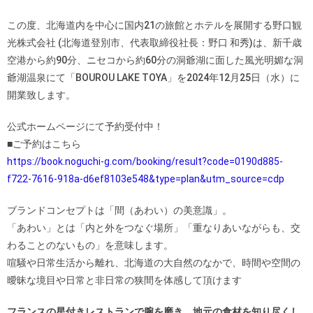
この度、北海道内を中心に国内21の旅館とホテルを展開する野口観
光株式会社 (北海道登別市、代表取締役社長：野口 和秀)は、新千歳
空港から約90分、ニセコから約60分の洞爺湖に面した風光明媚な洞
爺湖温泉にて「BOUROU LAKE TOYA」を2024年12月25日（水）に
開業致します。
公式ホームページにて予約受付中！
■ご予約はこちら
https://book.noguchi-g.com/booking/result?code=0190d885-
f722-7616-918a-d6ef8103e548&type=plan&utm_source=cdp
ブランドコンセプトは「間（あわい）の美意識」。
「あわい」とは「内と外をつなぐ場所」「重なりあいながらも、交
わることのないもの」を意味します。
喧騒や日常生活から離れ、北海道の大自然のなかで、時間や空間の
曖昧な境目や日常と非日常の狭間を体感して頂けます
フランスの星付きレストランで腕を磨き、地元の食材を知り尽くし