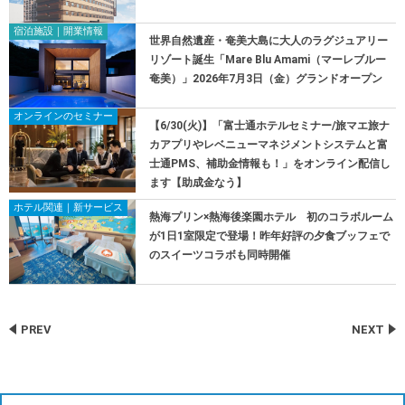
宿泊施設｜開業情報
世界自然遺産・奄美大島に大人のラグジュアリー
リゾート誕生「Mare Blu Amami（マーレブルー
奄美）」2026年7月3日（金）グランドオープン
オンラインのセミナー
【6/30(火)】「富士通ホテルセミナー/旅マエ旅ナ
カアプリやレベニューマネジメントシステムと富
士通PMS、補助金情報も！」をオンライン配信し
ます【助成金なう】
ホテル関連｜新サービス
熱海プリン×熱海後楽園ホテル 初のコラボルーム
が1日1室限定で登場！昨年好評の夕食ブッフェで
のスイーツコラボも同時開催
PREV
NEXT