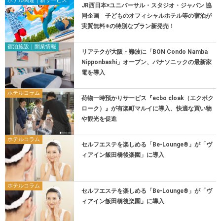
ホテル関連｜新サービス
JR西日本×ユニバーサル・スタジオ・ジャパン 協
同企画 子どものオフィシャルホテル等の宿泊が
実質無料※の特別なプラン新発売！
宿泊施設｜開業情報
リアテクが大阪・難波に「BON Condo Namba
Nipponbashi」オープン、パナソニックの最新家
電を導入
ホテルコラム
荷物一時預かりサービス『ecbo cloak（エクボク
ローク）』が有楽町マルイに導入、快適な買い物
や観光を促進
ホテルコラム
セルフエステを楽しめる「Be-Lounge®」が「ヴ
ィアイン飯田橋後楽園」に導入
ホテルコラム
セルフエステを楽しめる「Be-Lounge®」が「ヴ
ィアイン飯田橋後楽園」に導入