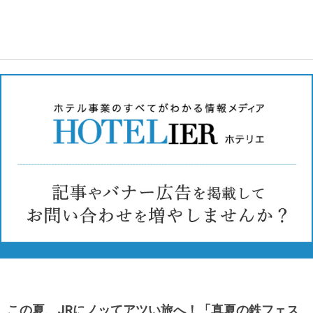
この夏、JRにノッてアツい旅へ！「真夏の鉄フェス