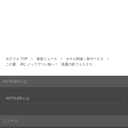
ホテリエ TOP
最新ニュース
ホテル関連｜新サービス
この夏、JRにノッてアツい旅へ！「真夏の鉄フェス２０...
HOTELIERとは
HOTELIERとは
ニュース