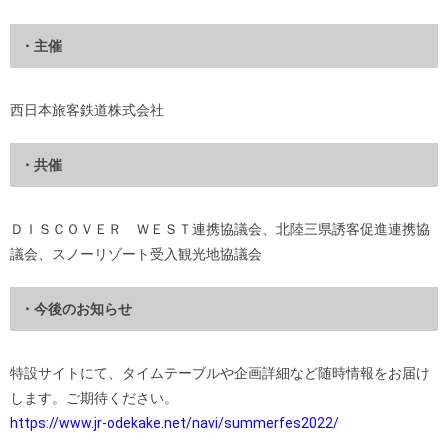
・主催
西日本旅客鉄道株式会社
・共催
ＤＩＳＣＯＶＥＲ ＷＥＳＴ連携協議会、北陸三県誘客促進連携協
議会、スノーリゾート受入観光地協議会
・今後のお知らせ
特設サイトにて、タイムテーブルや企画詳細など随時情報をお届け
します。ご期待ください。
https://www.jr-odekake.net/navi/summerfes2022/