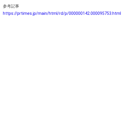
参考記事
https://prtimes.jp/main/html/rd/p/000000142.000095753.html