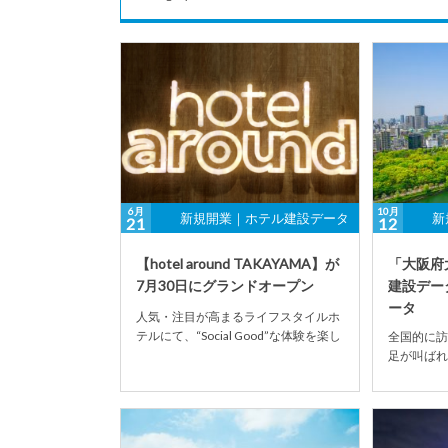
6月
10月
新規開業｜ホテル建設データ
新
21
12
【hotel around TAKAYAMA】が
「大阪府
7月30日にグランドオープン
建設データ
ータ
人気・注目が高まるライフスタイルホ
テルにて、“Social Good”な体験を楽し
全国的に訪
む 【hotel around TAK...
足が叫ばれ
開催決定の
が全国的に増