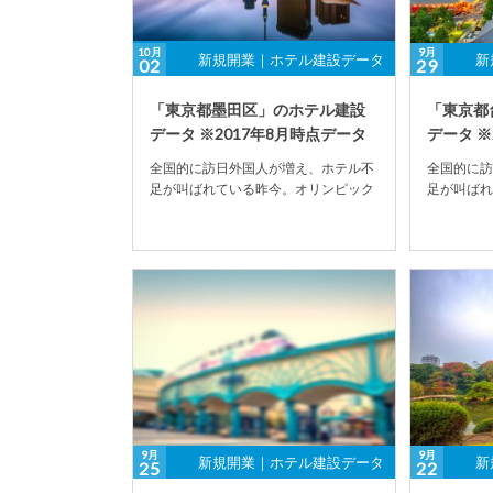
10月
9月
新規開業｜ホテル建設データ
新
02
29
「東京都墨田区」のホテル建設
「東京都
データ ※2017年8月時点データ
データ ※
全国的に訪日外国人が増え、ホテル不
全国的に訪
足が叫ばれている昨今。オリンピック
足が叫ばれ
開催決定の影響もあり、ホテル建設数
開催決定の
が全国的に増加の傾...
が全国的に増
9月
9月
新規開業｜ホテル建設データ
新
25
22