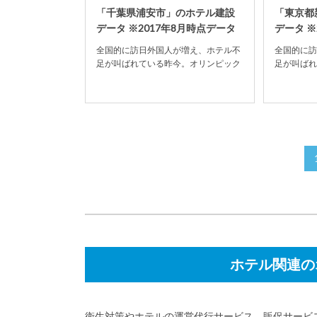
「千葉県浦安市」のホテル建設
「東京都
データ ※2017年8月時点データ
データ ※
全国的に訪日外国人が増え、ホテル不
全国的に訪
足が叫ばれている昨今。オリンピック
足が叫ばれ
開催決定の影響もあり、ホテル建設数
開催決定の
が全国的に増加の傾...
が全国的に増
ホテル関連の
衛生対策やホテルの運営代行サービス、販促サービ