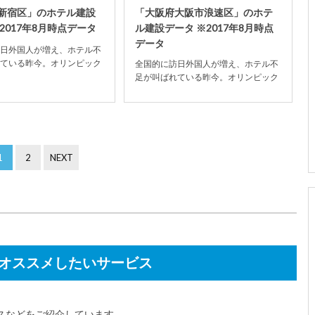
新宿区」のホテル建設
「大阪府大阪市浪速区」のホテ
2017年8月時点データ
ル建設データ ※2017年8月時点
データ
日外国人が増え、ホテル不
ている昨今。オリンピック
全国的に訪日外国人が増え、ホテル不
影響もあり、ホテル建設数
足が叫ばれている昨今。オリンピック
加の傾...
開催決定の影響もあり、ホテル建設数
が全国的に増加の傾...
1
2
NEXT
オススメしたいサービス
スなどをご紹介しています。