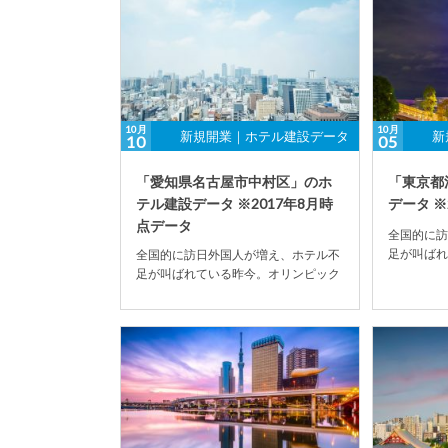
10月
10月
新規開業｜ホテル建設データ
新
10
05
「愛知県名古屋市中村区」のホ
「東京都
テル建設データ ※2017年8月時
データ ※
点データ
全国的に訪
足が叫ばれ
全国的に訪日外国人が増え、ホテル不
開催決定の
足が叫ばれている昨今。オリンピック
が全国的に増
開催決定の影響もあり、ホテル建設数
が全国的に増加の傾...