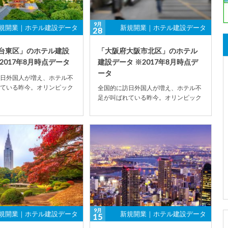
9月
規開業｜ホテル建設データ
新規開業｜ホテル建設データ
28
台東区」のホテル建設
「大阪府大阪市北区」のホテル
2017年8月時点データ
建設データ ※2017年8月時点デ
ータ
日外国人が増え、ホテル不
ている昨今。オリンピック
全国的に訪日外国人が増え、ホテル不
影響もあり、ホテル建設数
足が叫ばれている昨今。オリンピック
加の傾...
開催決定の影響もあり、ホテル建設数
が全国的に増加の傾...
9月
規開業｜ホテル建設データ
新規開業｜ホテル建設データ
15