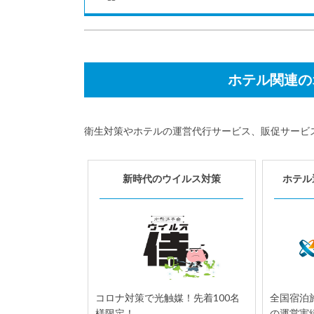
ホテル関連の
衛生対策やホテルの運営代行サービス、販促サービ
5月
ホテルコラム
16
新時代のウイルス対策
ホテル
エイジィ株式会社、民泊新法に
対応したセルフチェックインシ
ステム「minpaku IN」を約160戸
に導入...
エイジィ株式会社（本社：東京都新宿
区、代表取締役：高田圭）は5月15
日、民泊事業者向けのセルフチェック
インシステム『mi...
コロナ対策で光触媒！先着100名
全国宿泊施
様限定！
の運営実