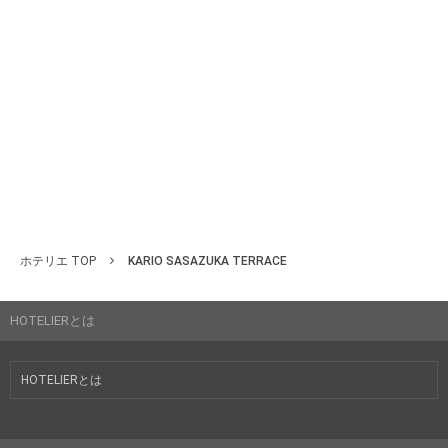
ホテリエ TOP
KARIO SASAZUKA TERRACE
HOTELIERとは
HOTELIERとは