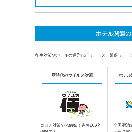
おすすめ記事
ホテル関連の
衛生対策やホテルの運営代行サービス、販促サービ
5月
法規制・条例
25
新時代のウイルス対策
ホテル
京都市「宿泊税」の2018年度導
入を検討。旅館業法上無許可の
民泊施設も対象
京都市の新税導入を検討する委員会
が、市内のホテルや旅館の宿泊者に課
税する「宿泊税」を導入すべきだとす
る答申案をまとめたこ...
コロナ対策で光触媒！先着100名
全国宿泊施
様限定！
の運営実