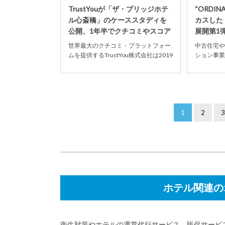
TrustYouが「ザ・ブリッジホテ
“ORDI
ル心斎橋」のケーススタディを
カスした『
公開、1年半でクチコミやスコア
展開第1弾
が大きく改...
世界最大のクチコミ・プラットフォー
中古住宅や
ムを提供するTrustYou株式会社は2019
ション事業
年10月7日、同社サービスを導入した
は2019
株式...
んでいた『S.
1
2
3
ホテル関連の
衛生対策やホテルの運営代行サービス、販促サービ