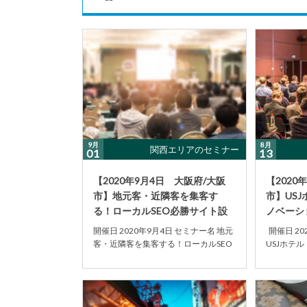
9月
8月
関西エリアのセミナー
01
13
【2020年9月4日 大阪府/大阪
【2020
市】地元客・近隣客を集客す
市】USJ
る！ローカルSEO必勝サイト設
ノベーショ
計術セミナー
開催日 2020年9月4日 セミナー名 地元
開催日 20
客・近隣客を集客する！ローカルSEO
USJホテ
必勝サイト設計術セミナー 主催者・団
ン展示商談会
体 ...