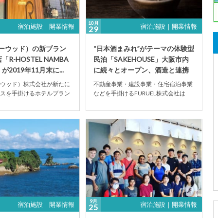
10月
宿泊施設｜開業情報
宿泊施設｜開業情報
29
ーウッド）の新ブラン
“日本酒まみれ”がテーマの体験型
「R-HOSTEL NAMBA
民泊「SAKEHOUSE」大阪市内
が2019年11月末に...
に続々とオープン、酒造と連携
し見学ツア...
ウッド）株式会社が新たに
不動産事業・建設事業・住宅宿泊事業
スを手掛けるホテルブラン
などを手掛けるFURUEL株式会社は
STEL』の第1号店「R-
2019年10月27日、「日本酒まみれ」
をテーマに...
9月
宿泊施設｜開業情報
宿泊施設｜開業情報
25