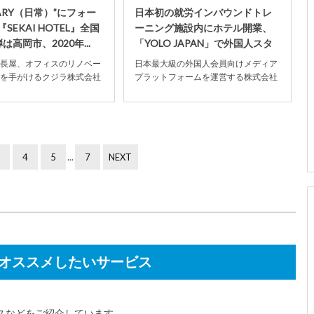
NARY（日常）”にフォー
日本初の就労インバウンドトレ
SEKAI HOTEL』全国
ーニング施設内にホテル開業、
は高岡市、2020年...
「YOLO JAPAN」で外国人スタ
ッフを採用
長屋、オフィスのリノベー
日本最大級の外国人会員向けメディア
を手がけるクジラ株式会社
プラットフォームを運営する株式会社
年10月3日、かねてより取り組
YOLO JAPANが、大阪市新今宮に開設
..
する日本初...
4
5
...
7
NEXT
オススメしたいサービス
スなどをご紹介しています。