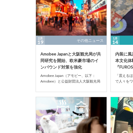
2月
1月
その他ニュース
19
14
Amobee Japanと大阪観光局が共
内装に風
同研究を開始、欧米豪市場のイ
本文化体
ンバウンド対策を強化
『FURO
に開業
Amobee Japan（アモビー、以下：
「震えるほ
Amobee）と公益財団法人大阪観光局
で人々をワ
は2020年2月18日、欧米豪市場をタ
てきたFU
ー...
文化体験型の