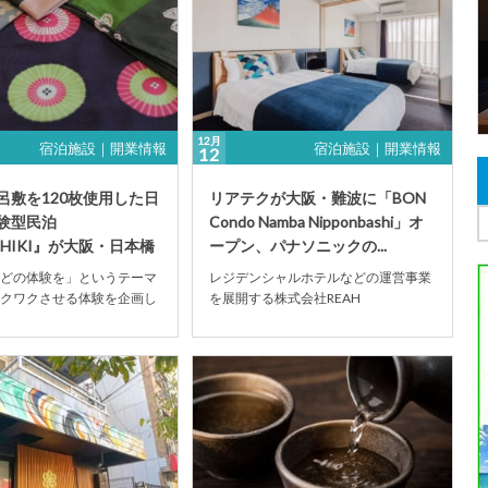
12月
宿泊施設｜開業情報
宿泊施設｜開業情報
12
呂敷を120枚使用した日
リアテクが大阪・難波に「BON
験型民泊
Condo Namba Nipponbashi」オ
SHIKI』が大阪・日本橋
ープン、パナソニックの...
どの体験を」というテーマ
レジデンシャルホテルなどの運営事業
クワクさせる体験を企画し
を展開する株式会社REAH
RUEL株式会社による、日本
Technologies（通称：リアテク）は
民...
2019年12...