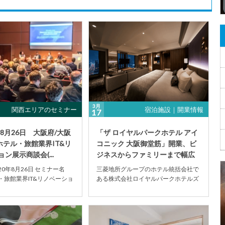
3月
関西エリアのセミナー
宿泊施設｜開業情報
17
年8月26日 大阪府/大阪
「ザ ロイヤルパークホテル アイ
ホテル・旅館業界IT&リ
コニック 大阪御堂筋」開業、ビ
ン展示商談会(...
ジネスからファミリーまで幅広
い客層に対応
20年8月26日 セミナー名
三菱地所グループのホテル統括会社で
ル・旅館業界IT&リノベーショ
ある株式会社ロイヤルパークホテルズ
(第...
アンドリゾーツは2020年3月16日、プ
レミアム宿泊...