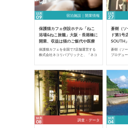
12月
11月
宿泊施設｜開業情報
09
27
保護猫カフェ併設ホテル「ねこ
蒼樹（ソ
浴場&ねこ旅籠」大阪・長堀橋に
ド第1号店
開業、収益は猫のご飯代や医療
SOUTH」
費に
保護猫カフェを全国で7店舗運営する
蒼樹（ソー
株式会社ネコリパブリックと、「ネコ
プロデュー
リパ不動産」運営会社のイノーヴ株式
ド『R-HO
会社が共同運営で、...
HOSTEL ...
10月
10月
調査・データ
08
04