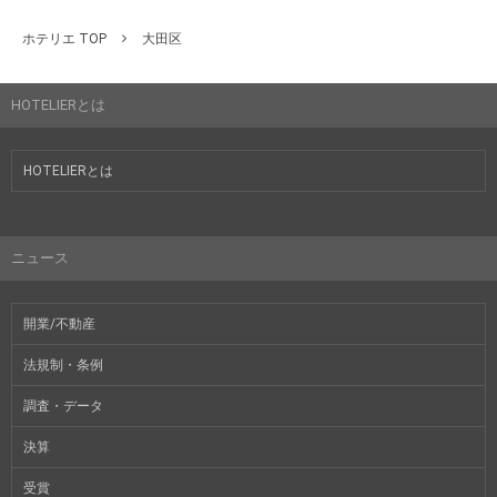
ホテリエ TOP
大田区
HOTELIERとは
HOTELIERとは
ニュース
開業/不動産
法規制・条例
調査・データ
決算
受賞