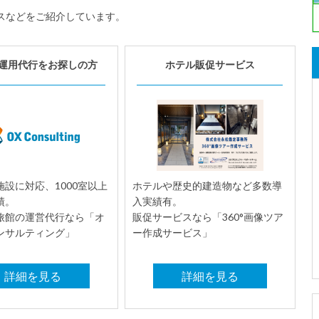
スなどをご紹介しています。
運用代行をお探しの方
ホテル販促サービス
設に対応、1000室以上
ホテルや歴史的建造物など多数導
績。
入実績有。
旅館の運営代行なら「オ
販促サービスなら「360°画像ツア
ンサルティング」
ー作成サービス」
詳細を見る
詳細を見る