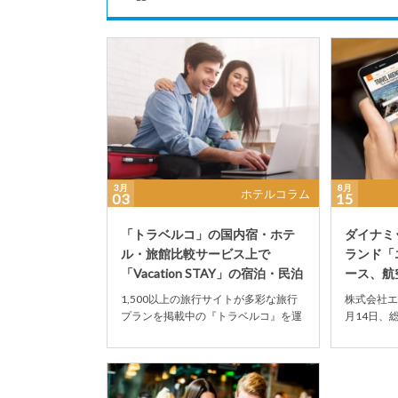
3月
8月
ホテルコラム
03
15
「トラベルコ」の国内宿・ホテ
ダイナミ
ル・旅館比較サービス上で
ランド「
「Vacation STAY」の宿泊・民泊
ース、航
プランが検...
は業界最
1,500以上の旅行サイトが多彩な旅行
株式会社エ
プランを掲載中の『トラベルコ』を運
月14日、
営する株式会社オープンドアは2020年
『エアトリ
2月27日...
ルを自由に組