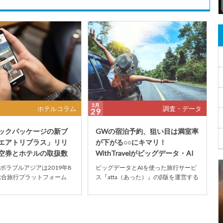
3月
ホテルコラム
調査・データ
29
ックパッケージの新ブ
GWの宿泊予約、狙い目は満室率
エアトリプラス」リリ
が下がる○○にキマリ！
空券とホテルの取扱数
WithTravelがビッグデータ・AI
大級
を使いリサー...
ボラブルアジアは2019年8
ビッグデータとAIを使った旅行サービ
総合旅行プラットフォーム
ス『atta（あった）』のβ版を運営する
』において、航空券とホテ
株式会社WithTravel（ウイズトラベ
み...
ル...