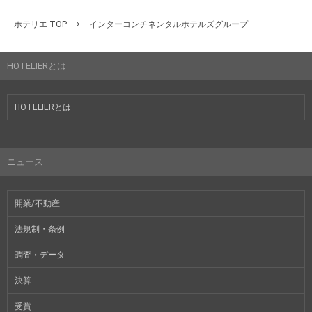
ホテリエ TOP
インターコンチネンタルホテルズグループ
HOTELIERとは
HOTELIERとは
ニュース
開業/不動産
法規制・条例
調査・データ
決算
受賞