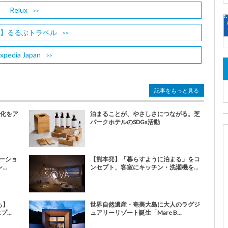
Relux
B】るるぶトラベル
xpedia Japan
記事をもっと見る
文化をア
泊まることが、やさしさにつながる。芝
パークホテルのSDGs活動
ーショ
【熊本発】「暮らすように泊まる」をコ
..
ンセプト、客室にキッチン・洗濯機を...
も】
世界自然遺産・奄美大島に大人のラグジ
...
ュアリーリゾート誕生「Mare B...