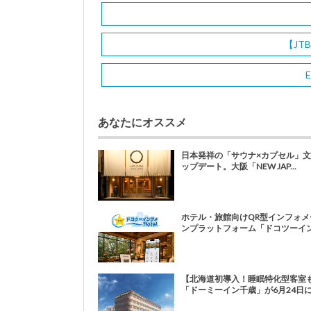
【JT
E
あなたにオススメ
日本発祥の「サウナ×カプセル」
ップデート。大阪「NEW JAP...
ホテル・旅館向けQR型インフォメ
ンプラットフォーム「ドコツーイン.
【北海道初導入！睡眠特化型客室
「ドーミーイン千歳」が6月24日にプ