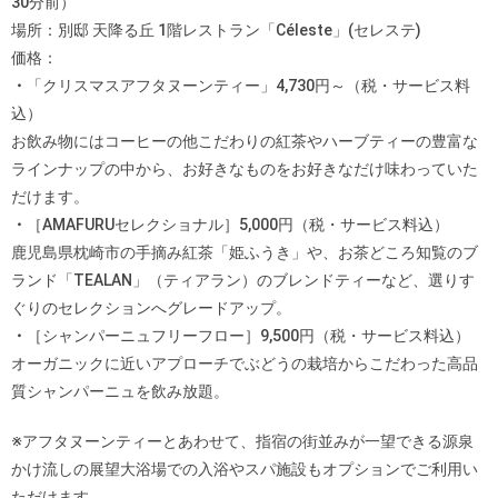
30分前）
場所：別邸 天降る丘 1階レストラン「Céleste」(セレステ)
価格：
・
「クリスマスアフタヌーンティー」4,730円～（税・サービス料
込）
お飲み物にはコーヒーの他こだわりの紅茶やハーブティーの豊富な
ラインナップの中から、お好きなものをお好きなだけ味わっていた
だけます。
・
［AMAFURUセレクショナル］5,000円（税・サービス料込）
鹿児島県枕崎市の手摘み紅茶「姫ふうき」や、お茶どころ知覧のブ
ランド「TEALAN」（ティアラン）のブレンドティーなど、選りす
ぐりのセレクションへグレードアップ。
・
［シャンパーニュフリーフロー］9,500円（税・サービス料込）
オーガニックに近いアプローチでぶどうの栽培からこだわった高品
質シャンパーニュを飲み放題。
※アフタヌーンティーとあわせて、指宿の街並みが一望できる源泉
かけ流しの展望大浴場での入浴やスパ施設もオプションでご利用い
ただけます。