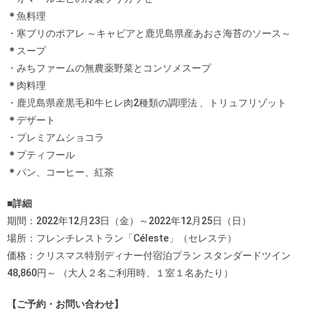
＊
魚料理
・寒ブリのポアレ ～キャビアと鹿児島県産あおさ海苔のソース～
＊
スープ
・みちファームの無農薬野菜とコンソメスープ
＊
肉料理
・鹿児島県産黒毛和牛ヒレ肉2種類の調理法 、トリュフリゾット
＊
デザート
・プレミアムショコラ
＊
プティフール
＊
パン、コーヒー、紅茶
■詳細
期間：2022年12月23日（金）～2022年12月25日（日）
場所：フレンチレストラン「Céleste」（セレステ）
価格：クリスマス特別ディナー付宿泊プラン スタンダードツイン
48,860円～ （大人２名ご利用時、１室１名あたり）
【ご予約・お問い合わせ】