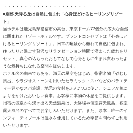
・・・・・・・・・・・・・・・・・・・・
■別邸 天降る丘は自然に包まれ「心身ほどけるヒーリングリゾー
ト」
当ホテルは鹿児島県指宿市の高台、東京ドーム77個分の広大な自然
に囲まれたリゾートホテルです。ブランドコンセプトは「心身ほど
けるヒーリングリゾート」。日常の喧騒から離れて自然に包まれ、
ゆったりと過ごす贅沢なリラクゼーション時間で溜まった疲れをリ
セット、真心の込もったおもてなしで心身ともに生まれ変わったよ
うな気持ちになれる空間を提供します。
ホテル名の由来でもある、満天の星空をはじめ、指宿名物「砂むし
風呂」やラジオストーンを用いたセラミック・スパなどのバラエテ
ィー豊かなスパ施設、地元の食材をふんだんに使い、シェフが腕に
よりをかけたおいしい食事。お客様に本物の休息をご提供します。
指宿の源泉から湧き出る天然温泉は、大浴場や個室露天風呂、客室
露天風呂のすべてでお楽しみいただけます。また、県本土唯一のイ
ンフィニティプールは温水を使用しているため季節を問わずご利用
いただけます。