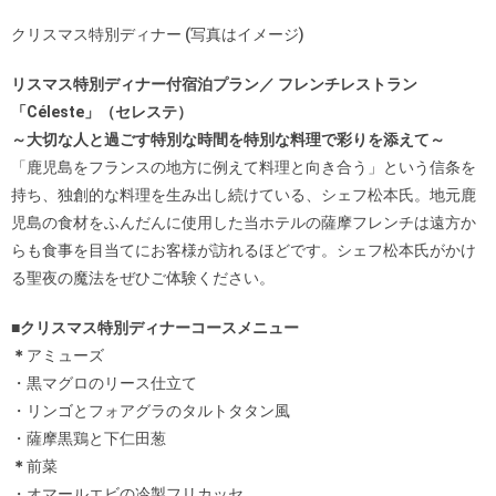
クリスマス特別ディナー (写真はイメージ)
リスマス特別ディナー付宿泊プラン／ フレンチレストラン
「Céleste」（セレステ）
～大切な人と過ごす特別な時間を特別な料理で彩りを添えて～
「鹿児島をフランスの地方に例えて料理と向き合う」という信条を
持ち、独創的な料理を生み出し続けている、シェフ松本氏。地元鹿
児島の食材をふんだんに使用した当ホテルの薩摩フレンチは遠方か
らも食事を目当てにお客様が訪れるほどです。シェフ松本氏がかけ
る聖夜の魔法をぜひご体験ください。
■クリスマス特別ディナーコースメニュー
＊
アミューズ
・黒マグロのリース仕立て
・リンゴとフォアグラのタルトタタン風
・薩摩黒鶏と下仁田葱
＊
前菜
・オマールエビの冷製フリカッセ