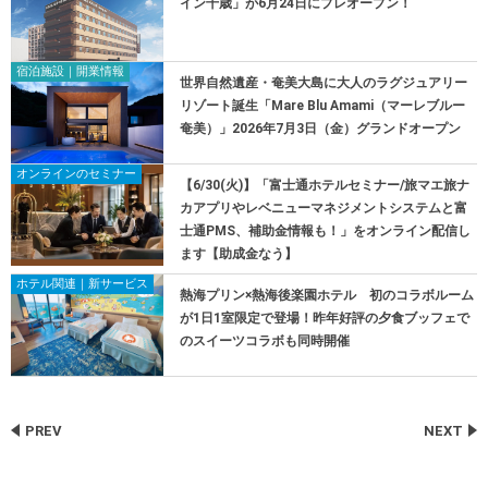
イン千歳」が6月24日にプレオープン！
宿泊施設｜開業情報
世界自然遺産・奄美大島に大人のラグジュアリー
リゾート誕生「Mare Blu Amami（マーレブルー
奄美）」2026年7月3日（金）グランドオープン
オンラインのセミナー
【6/30(火)】「富士通ホテルセミナー/旅マエ旅ナ
カアプリやレベニューマネジメントシステムと富
士通PMS、補助金情報も！」をオンライン配信し
ます【助成金なう】
ホテル関連｜新サービス
熱海プリン×熱海後楽園ホテル 初のコラボルーム
が1日1室限定で登場！昨年好評の夕食ブッフェで
のスイーツコラボも同時開催
PREV
NEXT