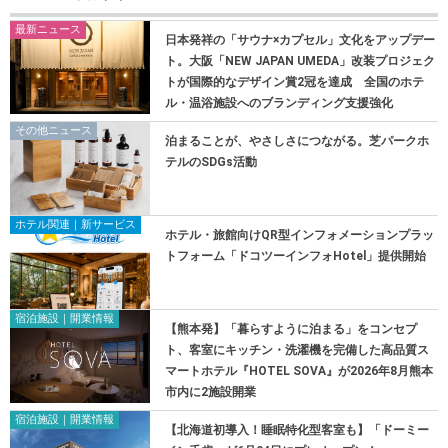
最新ニュース
日本発祥の「サウナ×カプセル」文化をアップデー
ト。大阪「NEW JAPAN UMEDA」改装プロジェク
トが国際的なデザイン賞2冠を達成 全国のホテ
ル・温浴施設へのブランディング支援強化
その他ニュース
泊まることが、やさしさにつながる。芝パークホ
テルのSDGs活動
ホテル関連｜新サービス
ホテル・旅館向けQR型インフォメーションプラッ
トフォーム「ドコツーインフォHotel」提供開始
宿泊施設｜開業情報
【熊本発】「暮らすように泊まる」をコンセプ
ト、客室にキッチン・洗濯機を完備した高品質ス
マートホテル『HOTEL SOVA』が2026年8月熊本
市内に2施設開業
宿泊施設｜開業情報
【北海道初導入！睡眠特化型客室も】「ドーミー